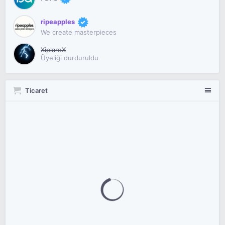
ripeapples
We create masterpieces
XiplareX
Üyeliği durduruldu
Ticaret