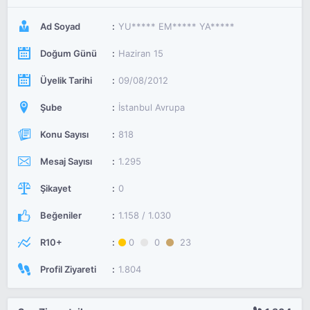
Ad Soyad
YU***** EM***** YA*****
Doğum Günü
Haziran 15
Üyelik Tarihi
09/08/2012
Şube
İstanbul Avrupa
Konu Sayısı
818
Mesaj Sayısı
1.295
Şikayet
0
Beğeniler
1.158 / 1.030
R10+
0
0
23
Profil Ziyareti
1.804