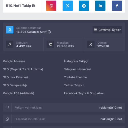
R10.Net'i Takip Et
Şu anda forumda:
Çevrimiçi Üyeler
16.805 Kullanıcı Aktif
Konular:
Mesajlar:
Üyeler:
4.432.947
29.980.635
225.876
Google Adsense
İnstagram Takipçi
SEO (Organik Trafik Arttırma)
Telegram Hizmetleri
SEO Link Paketleri
Youtube İzlenme
SEO Danışmanlığı
Twitter Takipçi
Google ADS (AdWords)
Facebook Sayfa & Grup Alımı
Reklam vermek için:
reklam@r10.net
Hukuksal sorunlar için:
hukuk@r10.net