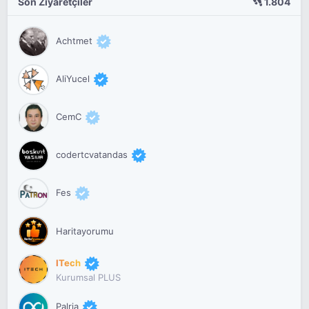
Son Ziyaretçiler
1.804
Achtmet
AliYucel
CemC
codertcvatandas
Fes
Haritayorumu
ITech
Kurumsal PLUS
Palria