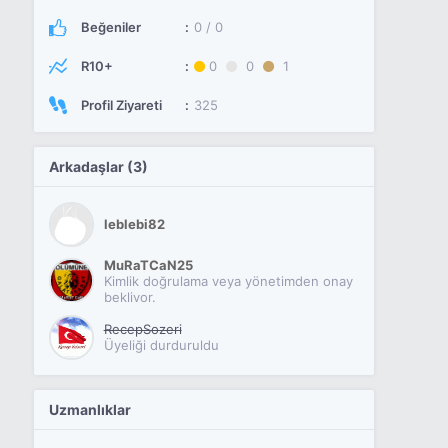
Beğeniler
0 / 0
R10+
0
0
1
Profil Ziyareti
325
Arkadaşlar (3)
leblebi82
MuRaTCaN25
Kimlik doğrulama veya yönetimden onay
bekliyor.
RecepSozeri
Üyeliği durduruldu
Uzmanlıklar