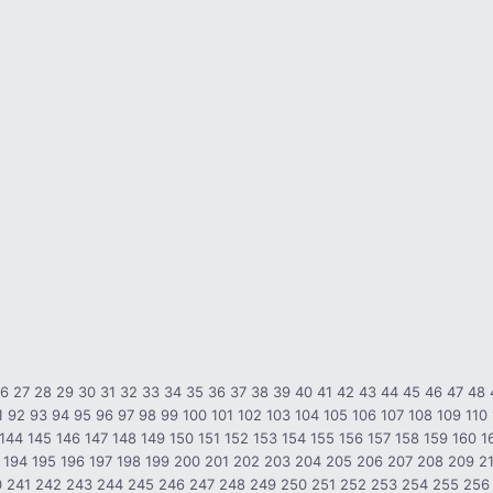
26
27
28
29
30
31
32
33
34
35
36
37
38
39
40
41
42
43
44
45
46
47
48
1
92
93
94
95
96
97
98
99
100
101
102
103
104
105
106
107
108
109
110
144
145
146
147
148
149
150
151
152
153
154
155
156
157
158
159
160
1
194
195
196
197
198
199
200
201
202
203
204
205
206
207
208
209
2
0
241
242
243
244
245
246
247
248
249
250
251
252
253
254
255
256