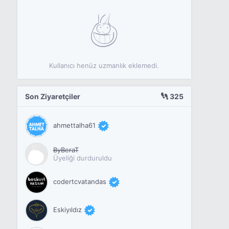
Kullanıcı henüz uzmanlık eklemedi.
Son Ziyaretçiler
325
ahmettalha61
ByBeraT
Üyeliği durduruldu
codertcvatandas
Eskiyıldız