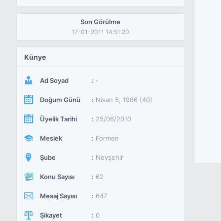
Son Görülme
17-01-2011 14:51:20
Künye
Ad Soyad
-
Doğum Günü
Nisan 5, 1986 (40)
Üyelik Tarihi
25/06/2010
Meslek
Formen
Şube
Nevşehir
Konu Sayısı
62
Mesaj Sayısı
647
Şikayet
0