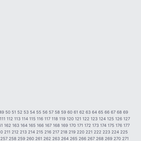
49
50
51
52
53
54
55
56
57
58
59
60
61
62
63
64
65
66
67
68
69
111
112
113
114
115
116
117
118
119
120
121
122
123
124
125
126
127
61
162
163
164
165
166
167
168
169
170
171
172
173
174
175
176
177
10
211
212
213
214
215
216
217
218
219
220
221
222
223
224
225
257
258
259
260
261
262
263
264
265
266
267
268
269
270
271