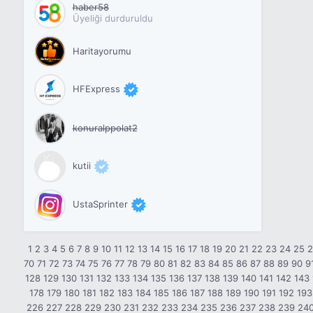
haber58
Üyeliği durduruldu
Haritayorumu
HFExpress
konuralppolat2
kutii
UstaSprinter
1
2
3
4
5
6
7
8
9
10
11
12
13
14
15
16
17
18
19
20
21
22
23
24
25
70
71
72
73
74
75
76
77
78
79
80
81
82
83
84
85
86
87
88
89
90
9
128
129
130
131
132
133
134
135
136
137
138
139
140
141
142
143
178
179
180
181
182
183
184
185
186
187
188
189
190
191
192
193
226
227
228
229
230
231
232
233
234
235
236
237
238
239
24