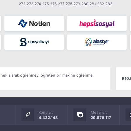
272
273
274
275
276
277
278
279
280
281
282
283
 örnek alarak öğrenmeyi öğreten bir makine öğrenme
R10.
Konular:
Mesajlar:
4.432.148
29.976.117