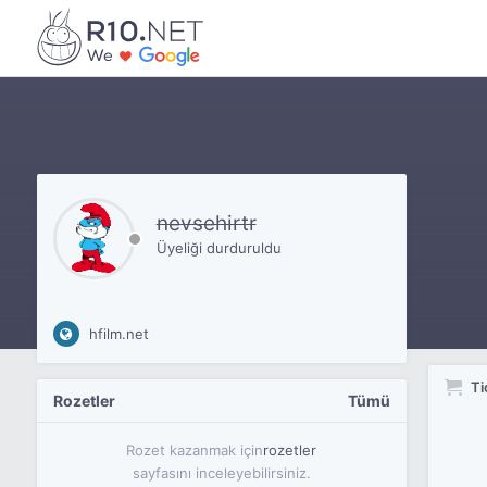
nevsehirtr
Üyeliği durduruldu
hfilm.net
Ti
Rozetler
Tümü
Rozet kazanmak için
rozetler
sayfasını inceleyebilirsiniz.