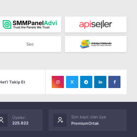
Seo
Net'i Takip Et
Son kayıt olan üye
Üyeler:
225.822
PremiumOrtak