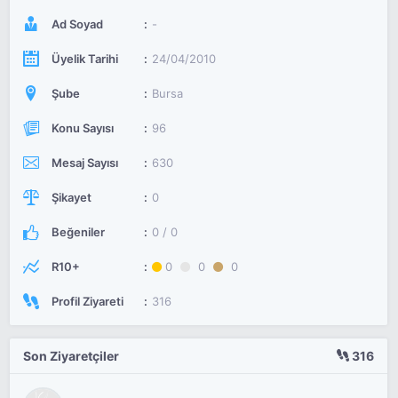
Ad Soyad
-
Üyelik Tarihi
24/04/2010
Şube
Bursa
Konu Sayısı
96
Mesaj Sayısı
630
Şikayet
0
Beğeniler
0 / 0
R10+
0
0
0
Profil Ziyareti
316
Son Ziyaretçiler
316