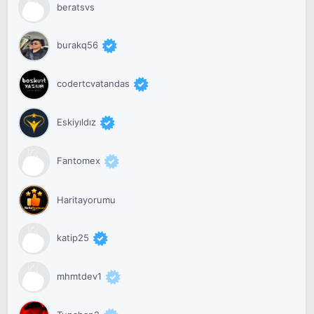
beratsvs
burakq56
codertcvatandas
Eskiyıldız
Fantomex
Haritayorumu
katip25
mhmtdev1