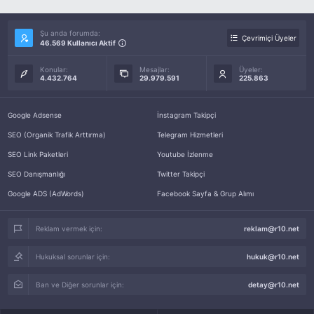
Şu anda forumda:
Çevrimiçi Üyeler
46.569 Kullanıcı Aktif
Konular:
Mesajlar:
Üyeler:
4.432.764
29.979.591
225.863
Google Adsense
İnstagram Takipçi
SEO (Organik Trafik Arttırma)
Telegram Hizmetleri
SEO Link Paketleri
Youtube İzlenme
SEO Danışmanlığı
Twitter Takipçi
Google ADS (AdWords)
Facebook Sayfa & Grup Alımı
Reklam vermek için:
reklam@r10.net
Hukuksal sorunlar için:
hukuk@r10.net
Ban ve Diğer sorunlar için:
detay@r10.net