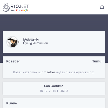
DeLtaTR
Üyeliği durduruldu
Rozetler
Tümü
Rozet kazanmak için
rozetler
sayfasını inceleyebilirsiniz.
Son Görülme
19-12-2014 11:45:23
Künye