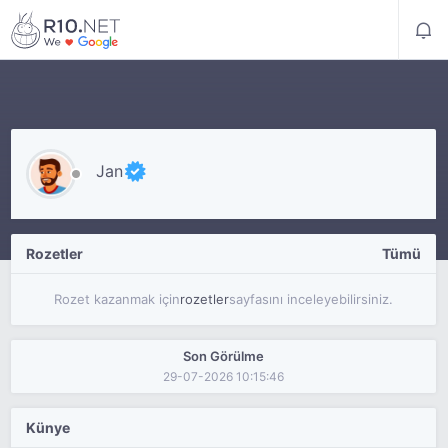
Jan
Rozetler
Tümü
Rozet kazanmak için
rozetler
sayfasını inceleyebilirsiniz.
Son Görülme
29-07-2026 10:15:46
Künye