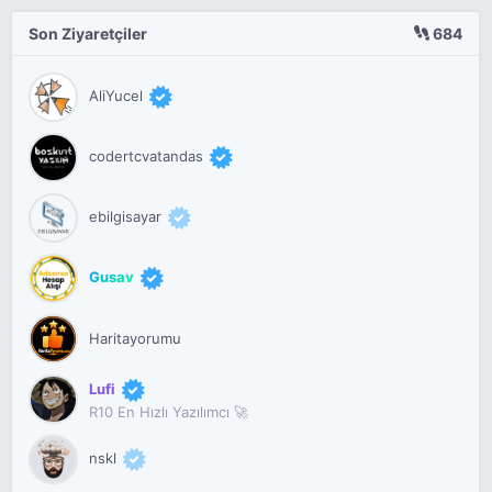
Son Ziyaretçiler
684
AliYucel
codertcvatandas
ebilgisayar
Gusav
Haritayorumu
Lufi
R10 En Hızlı Yazılımcı 🚀
nskl