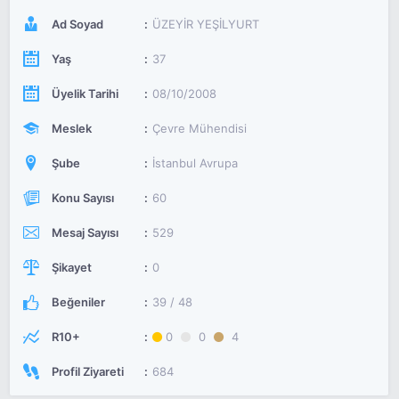
Ad Soyad
ÜZEYİR YEŞİLYURT
Yaş
37
Üyelik Tarihi
08/10/2008
Meslek
Çevre Mühendisi
Şube
İstanbul Avrupa
Konu Sayısı
60
Mesaj Sayısı
529
Şikayet
0
Beğeniler
39 / 48
R10+
0
0
4
Profil Ziyareti
684