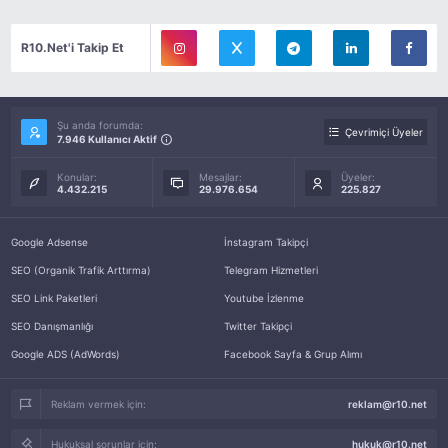
R10.Net'i Takip Et
Şu anda forumda:
Çevrimiçi Üyeler
7.946 Kullanıcı Aktif
Konular:
Mesajlar:
Üyeler:
4.432.215
29.976.654
225.827
Google Adsense
İnstagram Takipçi
SEO (Organik Trafik Arttırma)
Telegram Hizmetleri
SEO Link Paketleri
Youtube İzlenme
SEO Danışmanlığı
Twitter Takipçi
Google ADS (AdWords)
Facebook Sayfa & Grup Alımı
Reklam vermek için:
reklam@r10.net
Hukuksal sorunlar için:
hukuk@r10.net