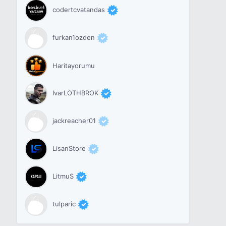
codertcvatandas
furkan1ozden
Haritayorumu
IvarLOTHBROK
jackreacher01
LisanStore
LitmuS
tulparic