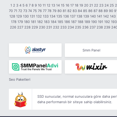
1
2
3
4
5
6
7
8
9
10
11
12
13
14
15
16
17
18
19
20
21
22
23
24
25
70
71
72
73
74
75
76
77
78
79
80
81
82
83
84
85
86
87
88
89
90
9
128
129
130
131
132
133
134
135
136
137
138
139
140
141
142
143
178
179
180
181
182
183
184
185
186
187
188
189
190
191
192
193
226
227
228
229
230
231
232
233
234
235
236
237
238
239
24
Smm Panel
Seo Paketleri
SSD sunucular, normal sunuculara göre daha perf
daha performanslı bir siteye sahip olabilirsiniz.