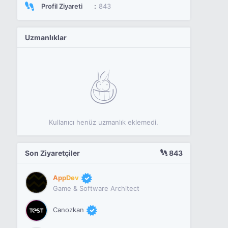
Profil Ziyareti
843
Uzmanlıklar
Kullanıcı henüz uzmanlık eklemedi.
Son Ziyaretçiler
843
AppDev
Game & Software Architect
Canozkan