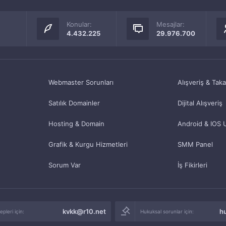
Konular:
Mesajlar:
4.432.225
29.976.700
Webmaster Sorunları
Alışveriş & Tak
Satılık Domainler
Dijital Alışveriş
Hosting & Domain
Android & IOS 
Grafik & Kurgu Hizmetleri
SMM Panel
Sorum Var
İş Fikirleri
kvkk@r10.net
h
pleri için:
Hukuksal sorunlar için: