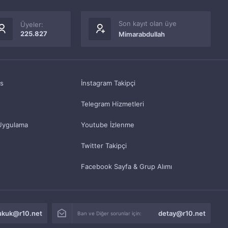
Son kayıt olan üye
Üyeler:
225.827
Mimarabdullah
as
İnstagram Takipçi
Telegram Hizmetleri
Uygulama
Youtube İzlenme
Twitter Takipçi
Facebook Sayfa & Grup Alımı
ukuk@r10.net
detay@r10.net
Ban ve Diğer sorunlar için: