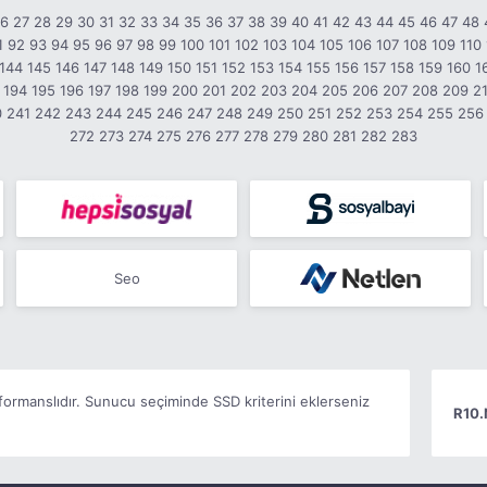
26
27
28
29
30
31
32
33
34
35
36
37
38
39
40
41
42
43
44
45
46
47
48
1
92
93
94
95
96
97
98
99
100
101
102
103
104
105
106
107
108
109
110
144
145
146
147
148
149
150
151
152
153
154
155
156
157
158
159
160
1
194
195
196
197
198
199
200
201
202
203
204
205
206
207
208
209
2
0
241
242
243
244
245
246
247
248
249
250
251
252
253
254
255
256
272
273
274
275
276
277
278
279
280
281
282
283
Seo
ormanslıdır. Sunucu seçiminde SSD kriterini eklerseniz
R10.