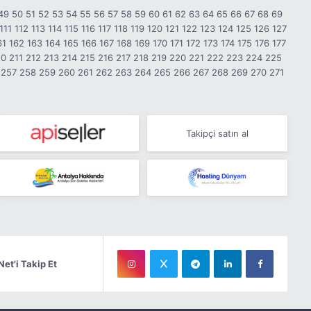
49
50
51
52
53
54
55
56
57
58
59
60
61
62
63
64
65
66
67
68
69
111
112
113
114
115
116
117
118
119
120
121
122
123
124
125
126
127
61
162
163
164
165
166
167
168
169
170
171
172
173
174
175
176
177
10
211
212
213
214
215
216
217
218
219
220
221
222
223
224
225
257
258
259
260
261
262
263
264
265
266
267
268
269
270
271
Takipçi satın al
Net'i Takip Et