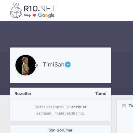
TimiSah
Rozetler
Tümü
Ti
Rozet kazanmak için
rozetler
sayfasını inceleyebilirsiniz.
Son Görülme