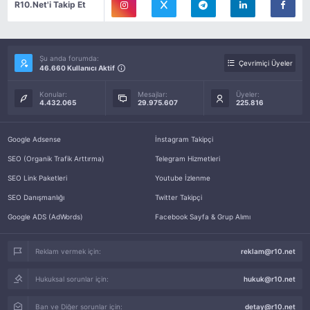
R10.Net'i Takip Et
Şu anda forumda:
Çevrimiçi Üyeler
46.660 Kullanıcı Aktif
Konular:
Mesajlar:
Üyeler:
4.432.065
29.975.607
225.816
Google Adsense
İnstagram Takipçi
SEO (Organik Trafik Arttırma)
Telegram Hizmetleri
SEO Link Paketleri
Youtube İzlenme
SEO Danışmanlığı
Twitter Takipçi
Google ADS (AdWords)
Facebook Sayfa & Grup Alımı
Reklam vermek için:
reklam@r10.net
Hukuksal sorunlar için:
hukuk@r10.net
Ban ve Diğer sorunlar için:
detay@r10.net