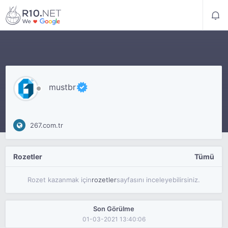
mustbr
267.com.tr
Rozetler
Tümü
Rozet kazanmak için
rozetler
sayfasını inceleyebilirsiniz.
Son Görülme
01-03-2021 13:40:06