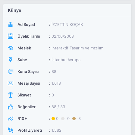
Künye
Ad Soyad
İZZETTİN KOÇAK
Üyelik Tarihi
02/06/2008
Meslek
İnteraktif Tasarım ve Yazılım
Şube
İstanbul Avrupa
Konu Sayısı
88
Mesaj Sayısı
1.618
Şikayet
0
Beğeniler
88 / 33
R10+
0
0
8
Profil Ziyareti
1.582