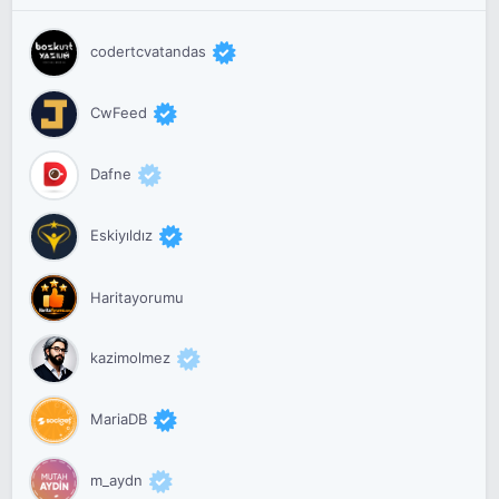
codertcvatandas
CwFeed
Dafne
Eskiyıldız
Haritayorumu
kazimolmez
MariaDB
m_aydn