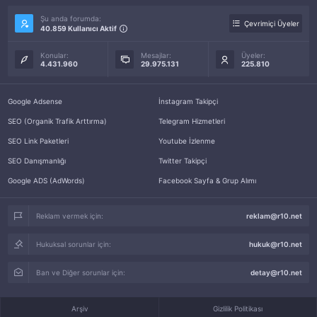
Şu anda forumda:
Çevrimiçi Üyeler
40.859 Kullanıcı Aktif
Konular:
Mesajlar:
Üyeler:
4.431.960
29.975.131
225.810
Google Adsense
İnstagram Takipçi
SEO (Organik Trafik Arttırma)
Telegram Hizmetleri
SEO Link Paketleri
Youtube İzlenme
SEO Danışmanlığı
Twitter Takipçi
Google ADS (AdWords)
Facebook Sayfa & Grup Alımı
Reklam vermek için:
reklam@r10.net
Hukuksal sorunlar için:
hukuk@r10.net
Ban ve Diğer sorunlar için:
detay@r10.net
Arşiv
Gizlilik Politikası