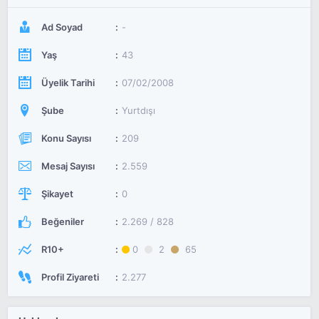
Ad Soyad
-
Yaş
43
Üyelik Tarihi
07/02/2008
Şube
Yurtdışı
Konu Sayısı
209
Mesaj Sayısı
2.559
Şikayet
0
Beğeniler
2.269 / 828
R10+
0
2
65
Profil Ziyareti
2.277