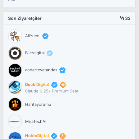
Son Ziyaretçiler
32
AliYucel
Blitzdigital
codertcvatandas
Duck Digital
Claude 6.25x Premium Seat
Haritayorumu
MiraTechAI
NoktaDijital