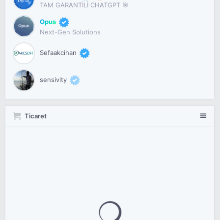
TAM GARANTİLİ CHATGPT 🎯
Opus
Next-Gen Solutions
Sefaakcihan
sensivity
Ticaret