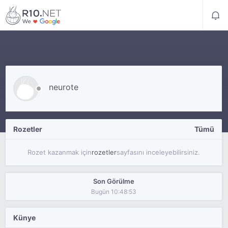
neurote
Rozetler
Tümü
Rozet kazanmak için
rozetler
sayfasını inceleyebilirsiniz.
Son Görülme
Bugün 10:48:53
Künye