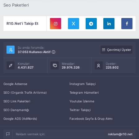
Seo Paketleri
R10.Net'i Takip Et
Şu anda forumda:
Çevrimiçi Üyeler
37.053 Kullanıcı Aktif
Konular:
Mesajlar:
Üyeler:
4.431.827
29.974.326
225.802
Google Adsense
İnstagram Takipçi
SEO (Organik Trafik Arttırma)
Telegram Hizmetleri
SEO Link Paketleri
Youtube İzlenme
SEO Danışmanlığı
Twitter Takipçi
Google ADS (AdWords)
Facebook Sayfa & Grup Alımı
Reklam vermek için:
reklam@r10.net