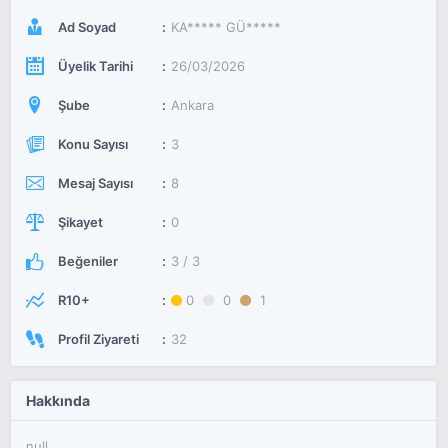
Ad Soyad
KA***** GÜ*****
Üyelik Tarihi
26/03/2026
Şube
Ankara
Konu Sayısı
3
Mesaj Sayısı
8
Şikayet
0
Beğeniler
3 / 3
R10+
0
0
1
Profil Ziyareti
32
Hakkında
null