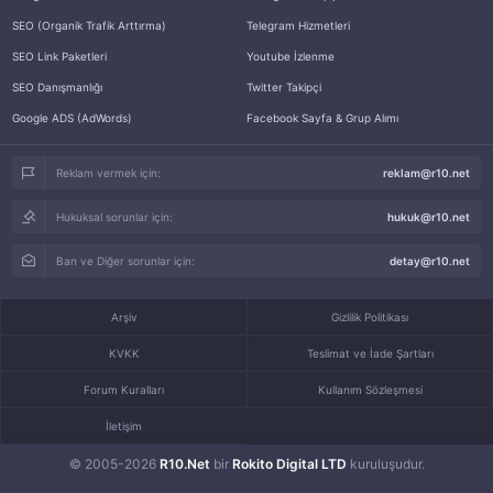
SEO (Organik Trafik Arttırma)
Telegram Hizmetleri
SEO Link Paketleri
Youtube İzlenme
SEO Danışmanlığı
Twitter Takipçi
Google ADS (AdWords)
Facebook Sayfa & Grup Alımı
Reklam vermek için:
reklam@r10.net
Hukuksal sorunlar için:
hukuk@r10.net
Ban ve Diğer sorunlar için:
detay@r10.net
Arşiv
Gizlilik Politikası
KVKK
Teslimat ve İade Şartları
Forum Kuralları
Kullanım Sözleşmesi
İletişim
© 2005-2026
R10.Net
bir
Rokito Digital LTD
kuruluşudur.