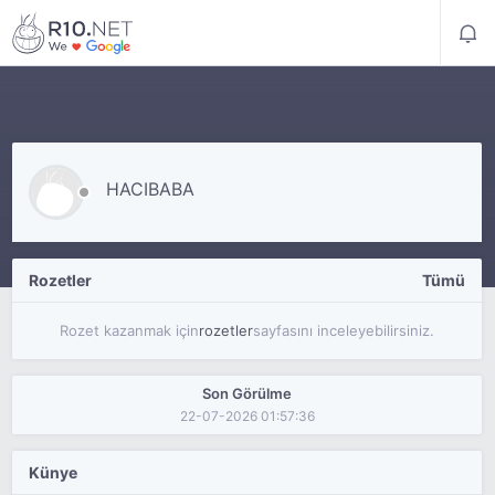
HACIBABA
Rozetler
Tümü
Rozet kazanmak için
rozetler
sayfasını inceleyebilirsiniz.
Son Görülme
22-07-2026 01:57:36
Künye