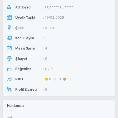
Ad Soyad
FU***** CE*****
Üyelik Tarihi
19/03/2026
Şube
Ankara
Konu Sayısı
1
Mesaj Sayısı
4
Şikayet
0
Beğeniler
0 / 0
R10+
0
0
0
Profil Ziyareti
6
Hakkında
null