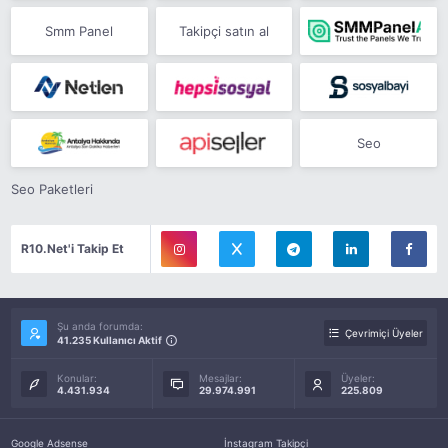
Smm Panel
Takipçi satın al
Seo
Seo Paketleri
R10.Net'i Takip Et
Şu anda forumda:
Çevrimiçi Üyeler
41.235 Kullanıcı Aktif
Konular:
Mesajlar:
Üyeler:
4.431.934
29.974.991
225.809
Google Adsense
İnstagram Takipçi