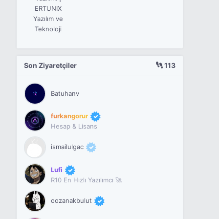
ERTUNIX
Yazılım ve
Teknoloji
Son Ziyaretçiler
113
Batuhanv
furkangorur
Hesap & Lisans
ismailulgac
Lufi
R10 En Hızlı Yazılımcı 🚀
oozanakbulut