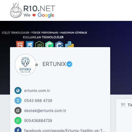
ERTUNIX
ertunix.com.tr
0543 688 4739
Ti
destek@ertunix.com.tr
905436884739
facebook.com/people/Ertunix-Yazilim-ve-Teknoloji/61579459644768/?ref=_xav_ig_profile_page_web#