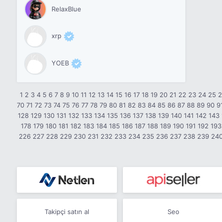
RelaxBlue
xrp
YOEB
1
2
3
4
5
6
7
8
9
10
11
12
13
14
15
16
17
18
19
20
21
22
23
24
25
70
71
72
73
74
75
76
77
78
79
80
81
82
83
84
85
86
87
88
89
90
9
128
129
130
131
132
133
134
135
136
137
138
139
140
141
142
143
178
179
180
181
182
183
184
185
186
187
188
189
190
191
192
193
226
227
228
229
230
231
232
233
234
235
236
237
238
239
24
Takipçi satın al
Seo