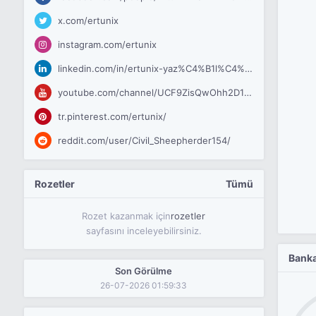
x.com/ertunix
instagram.com/ertunix
linkedin.com/in/ertunix-yaz%C4%B1l%C4%B1m-ve-teknoloji/
youtube.com/channel/UCF9ZisQwOhh2D1VCjtv46UA
tr.pinterest.com/ertunix/
reddit.com/user/Civil_Sheepherder154/
Rozetler
Tümü
Rozet kazanmak için
rozetler
sayfasını inceleyebilirsiniz.
Banka
Son Görülme
26-07-2026 01:59:33