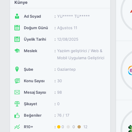
Künye
Ad Soyad
YU***** TU*****
Doğum Günü
Ağustos 11
Üyelik Tarihi
12/08/2025
Meslek
Yazılım geliştirici / Web &
Mobil Uygulama Geliştirici
Şube
Gaziantep
Konu Sayısı
30
Mesaj Sayısı
98
Şikayet
0
Beğeniler
76 / 17
R10+
0
0
12