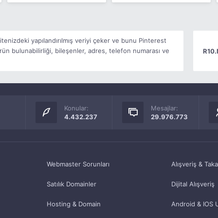
itenizdeki yapılandırılmış veriyi çeker ve bunu Pinterest
rün bulunabilirliği, bileşenler, adres, telefon numarası ve
R10.
Konular:
Mesajlar:
4.432.237
29.976.773
Webmaster Sorunları
Alışveriş & Tak
Satılık Domainler
Dijital Alışveriş
Hosting & Domain
Android & IOS 