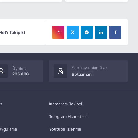
Net'i Takip Et
Son kayıt olan üye
Üyeler:
225.828
Botuzmani
as
İnstagram Takipçi
Telegram Hizmetleri
Uygulama
Youtube İzlenme