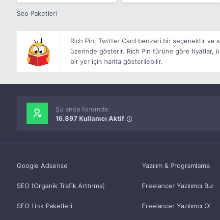
Seo Paketleri
Rich Pin, Twitter Card benzeri bir seçenektir ve s
üzerinde gösterir. Rich Pin türüne göre fiyatlar, ü
bir yer için harita gösterilebilir.
Şu anda forumda:
16.897 Kullanıcı Aktif
Google Adsense
Yazılım & Programlama
SEO (Organik Trafik Arttırma)
Freelancer Yazılımcı Bul
SEO Link Paketleri
Freelancer Yazılımcı Ol