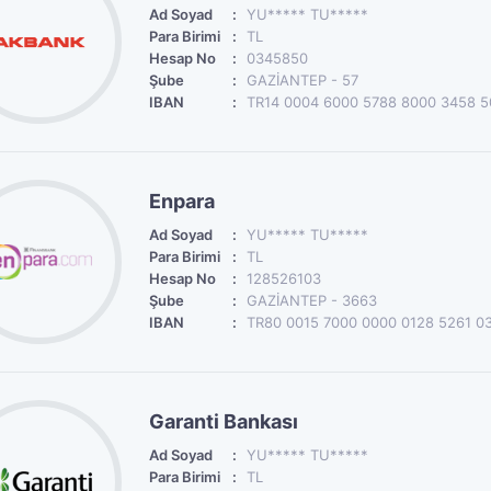
Ad Soyad
YU***** TU*****
Para Birimi
TL
Hesap No
0345850
Şube
GAZİANTEP - 57
IBAN
TR14 0004 6000 5788 8000 3458 5
Enpara
Ad Soyad
YU***** TU*****
Para Birimi
TL
Hesap No
128526103
Şube
GAZİANTEP - 3663
IBAN
TR80 0015 7000 0000 0128 5261 0
Garanti Bankası
Ad Soyad
YU***** TU*****
Para Birimi
TL