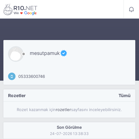
mesutpamuk
05333600746
Rozetler
Tümü
Rozet kazanmak için
rozetler
sayfasını inceleyebilirsiniz.
Son Görülme
24-07-2026 13:38:33