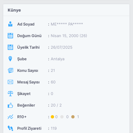
Künye
Ad Soyad
ME***** PA*****
Doğum Günü
Nisan 15, 2000 (26)
Üyelik Tarihi
26/07/2025
Şube
Antalya
Konu Sayısı
21
Mesaj Sayısı
60
Şikayet
0
Beğeniler
20 / 2
R10+
0
0
1
Profil Ziyareti
119