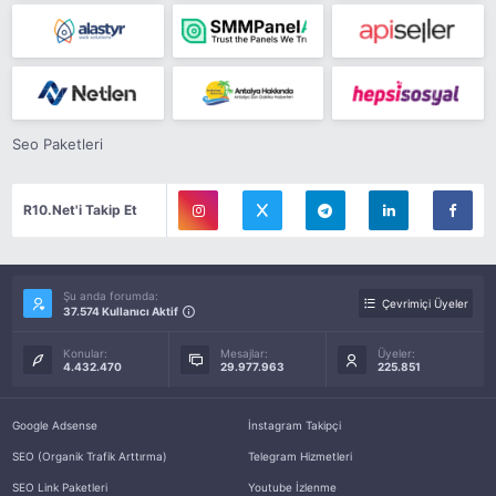
Seo Paketleri
R10.Net'i Takip Et
Şu anda forumda:
Çevrimiçi Üyeler
37.574 Kullanıcı Aktif
Konular:
Mesajlar:
Üyeler:
4.432.470
29.977.963
225.851
Google Adsense
İnstagram Takipçi
SEO (Organik Trafik Arttırma)
Telegram Hizmetleri
SEO Link Paketleri
Youtube İzlenme