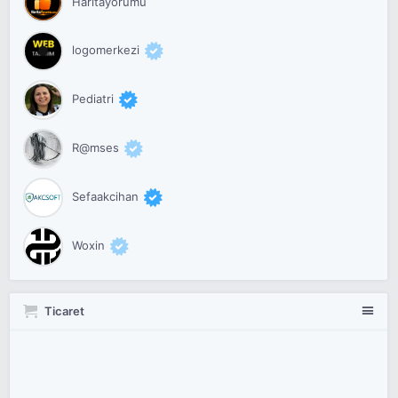
Haritayorumu
logomerkezi
Pediatri
R@mses
Sefaakcihan
Woxin
Ticaret