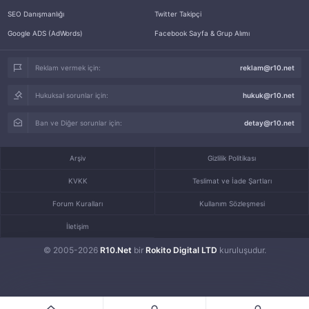
SEO Danışmanlığı
Twitter Takipçi
Google ADS (AdWords)
Facebook Sayfa & Grup Alımı
Reklam vermek için:
reklam@r10.net
Hukuksal sorunlar için:
hukuk@r10.net
Ban ve Diğer sorunlar için:
detay@r10.net
Arşiv
Gizlilik Politikası
KVKK
Teslimat ve İade Şartları
Forum Kuralları
Kullanım Sözleşmesi
İletişim
© 2005-2026
R10.Net
bir
Rokito Digital LTD
kuruluşudur.