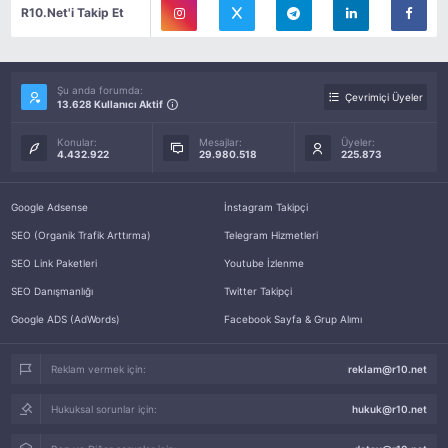
R10.Net'i Takip Et
Şu anda forumda:
Çevrimiçi Üyeler
13.628 Kullanıcı Aktif
Konular:
Mesajlar:
Üyeler:
4.432.922
29.980.518
225.873
Google Adsense
İnstagram Takipçi
SEO (Organik Trafik Arttırma)
Telegram Hizmetleri
SEO Link Paketleri
Youtube İzlenme
SEO Danışmanlığı
Twitter Takipçi
Google ADS (AdWords)
Facebook Sayfa & Grup Alımı
Reklam vermek için:
reklam@r10.net
Hukuksal sorunlar için:
hukuk@r10.net