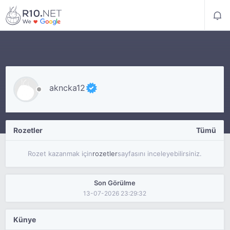
akncka12
Rozetler
Tümü
Rozet kazanmak için
rozetler
sayfasını inceleyebilirsiniz.
Son Görülme
13-07-2026 23:29:32
Künye