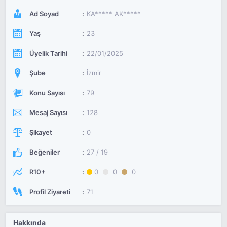
Ad Soyad
KA***** AK*****
Yaş
23
Üyelik Tarihi
22/01/2025
Şube
İzmir
Konu Sayısı
79
Mesaj Sayısı
128
Şikayet
0
Beğeniler
27 / 19
R10+
0
0
0
Profil Ziyareti
71
Hakkında