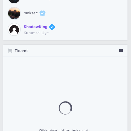
meksec
ShadowKing
Kurumsal Üye
Ticaret
Yükleniyor, lütfen bekleyiniz..