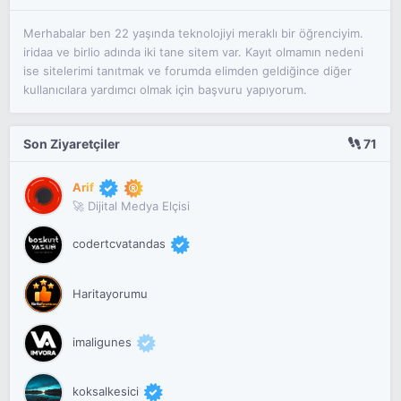
Merhabalar ben 22 yaşında teknolojiyi meraklı bir öğrenciyim.
iridaa ve birlio adında iki tane sitem var. Kayıt olmamın nedeni
ise sitelerimi tanıtmak ve forumda elimden geldiğince diğer
kullanıcılara yardımcı olmak için başvuru yapıyorum.
Son Ziyaretçiler
71
Arif
🚀 Dijital Medya Elçisi
codertcvatandas
Haritayorumu
imaligunes
koksalkesici