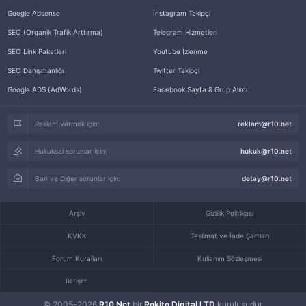
Google Adsense
İnstagram Takipçi
SEO (Organik Trafik Arttırma)
Telegram Hizmetleri
SEO Link Paketleri
Youtube İzlenme
SEO Danışmanlığı
Twitter Takipçi
Google ADS (AdWords)
Facebook Sayfa & Grup Alımı
Reklam vermek için:
reklam@r10.net
Hukuksal sorunlar için:
hukuk@r10.net
Ban ve Diğer sorunlar için:
detay@r10.net
Arşiv
Gizlilik Politikası
KVKK
Teslimat ve İade Şartları
Forum Kuralları
Kullanım Sözleşmesi
İletişim
© 2005-2026
R10.Net
bir
Rokito Digital LTD
kuruluşudur.