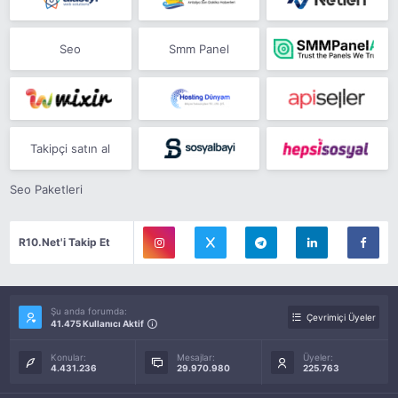
Seo
Smm Panel
Takipçi satın al
Seo Paketleri
R10.Net'i Takip Et
Şu anda forumda:
Çevrimiçi Üyeler
41.475 Kullanıcı Aktif
Konular:
Mesajlar:
Üyeler:
4.431.236
29.970.980
225.763