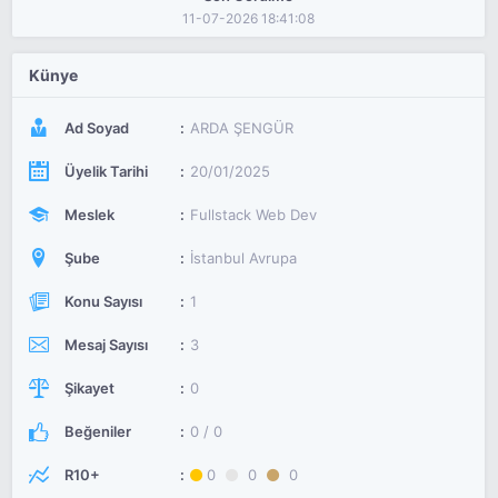
11-07-2026 18:41:08
Künye
Ad Soyad
ARDA ŞENGÜR
Üyelik Tarihi
20/01/2025
Meslek
Fullstack Web Dev
Şube
İstanbul Avrupa
Konu Sayısı
1
Mesaj Sayısı
3
Şikayet
0
Beğeniler
0 / 0
R10+
0
0
0