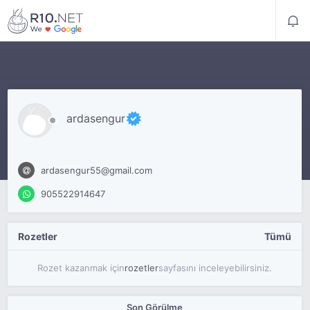
ardasengur
ardasengur55@gmail.com
905522914647
Rozetler
Tümü
Rozet kazanmak için
rozetler
sayfasını inceleyebilirsiniz.
Son Görülme