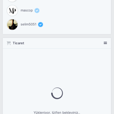
mascop
selim5051
Ticaret
Yükleniyor, lütfen bekleyiniz..