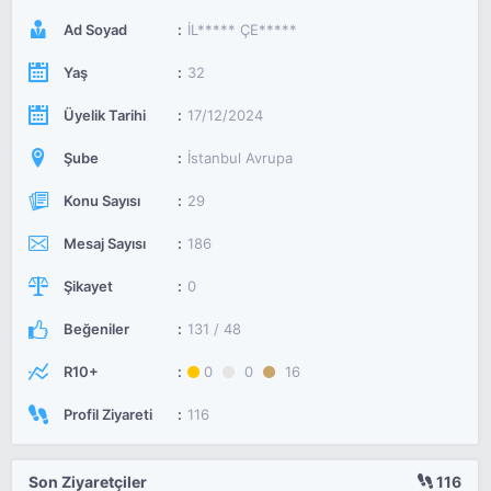
Ad Soyad
İL***** ÇE*****
Yaş
32
Üyelik Tarihi
17/12/2024
Şube
İstanbul Avrupa
Konu Sayısı
29
Mesaj Sayısı
186
Şikayet
0
Beğeniler
131 / 48
R10+
0
0
16
Profil Ziyareti
116
Son Ziyaretçiler
116