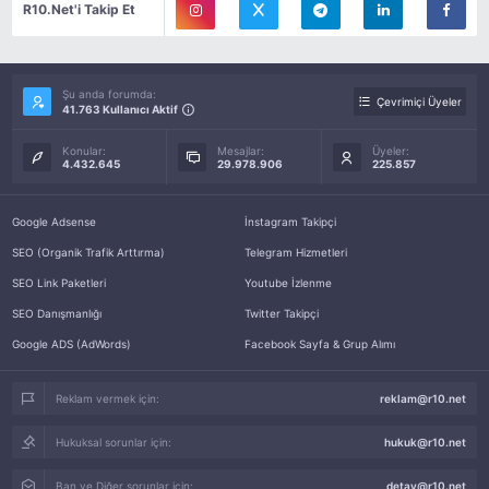
R10.Net'i Takip Et
Şu anda forumda:
Çevrimiçi Üyeler
41.763 Kullanıcı Aktif
Konular:
Mesajlar:
Üyeler:
4.432.645
29.978.906
225.857
Google Adsense
İnstagram Takipçi
SEO (Organik Trafik Arttırma)
Telegram Hizmetleri
SEO Link Paketleri
Youtube İzlenme
SEO Danışmanlığı
Twitter Takipçi
Google ADS (AdWords)
Facebook Sayfa & Grup Alımı
Reklam vermek için:
reklam@r10.net
Hukuksal sorunlar için:
hukuk@r10.net
Ban ve Diğer sorunlar için:
detay@r10.net