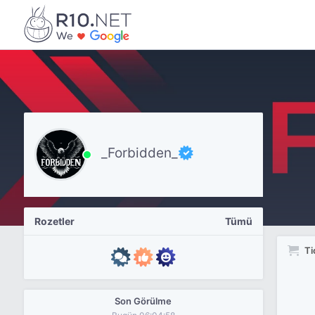
_Forbidden_
Rozetler
Tümü
Ti
Son Görülme