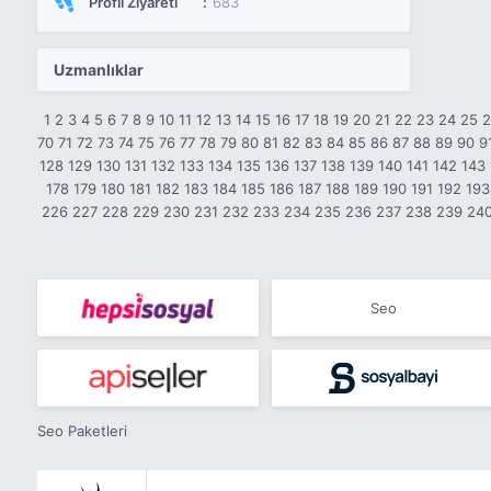
Profil Ziyareti
683
Uzmanlıklar
1
2
3
4
5
6
7
8
9
10
11
12
13
14
15
16
17
18
19
20
21
22
23
24
25
70
71
72
73
74
75
76
77
78
79
80
81
82
83
84
85
86
87
88
89
90
9
128
129
130
131
132
133
134
135
136
137
138
139
140
141
142
143
178
179
180
181
182
183
184
185
186
187
188
189
190
191
192
193
226
227
228
229
230
231
232
233
234
235
236
237
238
239
24
Seo
Seo Paketleri