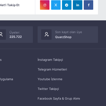
Net'i Takip Et
Son kayıt olan üye
Üyeler:
225.722
QuarzShop
as
İnstagram Takipçi
Telegram Hizmetleri
Uygulama
Youtube İzlenme
Twitter Takipçi
Facebook Sayfa & Grup Alımı