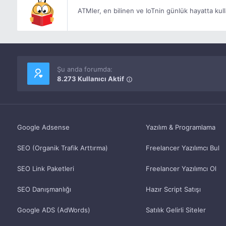
ATMler, en bilinen ve IoTnin günlük hayatta kull
Şu anda forumda:
8.273 Kullanıcı Aktif
Google Adsense
Yazılım & Programlama
SEO (Organik Trafik Arttırma)
Freelancer Yazılımcı Bul
SEO Link Paketleri
Freelancer Yazılımcı Ol
SEO Danışmanlığı
Hazır Script Satışı
Google ADS (AdWords)
Satılık Gelirli Siteler