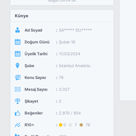
Bugün 06:04:58
Künye
Ad Soyad
SA***** DU*****
Doğum Günü
Şubat 16
Üyelik Tarihi
11/03/2024
Şube
İstanbul Anadolu
Konu Sayısı
79
Mesaj Sayısı
3.027
Şikayet
0
Beğeniler
2.870 / 954
R10+
0
7
76