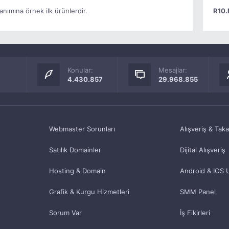
anımına örnek ilk ürünlerdir.
R10.
Konular:
Mesajlar:
4.430.857
29.968.855
Webmaster Sorunları
Alışveriş & Tak
Satılık Domainler
Dijital Alışveriş
Hosting & Domain
Android & IOS 
Grafik & Kurgu Hizmetleri
SMM Panel
Sorum Var
İş Fikirleri