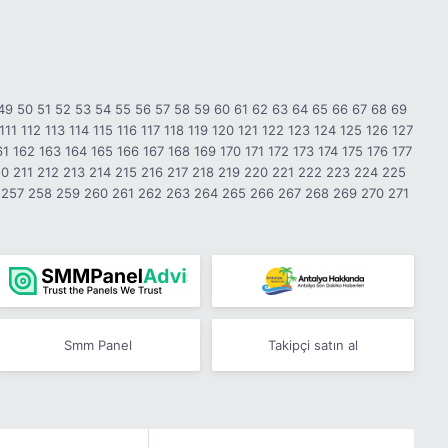
49
50
51
52
53
54
55
56
57
58
59
60
61
62
63
64
65
66
67
68
69
111
112
113
114
115
116
117
118
119
120
121
122
123
124
125
126
127
61
162
163
164
165
166
167
168
169
170
171
172
173
174
175
176
177
10
211
212
213
214
215
216
217
218
219
220
221
222
223
224
225
257
258
259
260
261
262
263
264
265
266
267
268
269
270
271
Smm Panel
Takipçi satın al