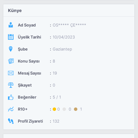
Künye
Ad Soyad
OS***** ÇE*****
Üyelik Tarihi
10/04/2023
Şube
Gaziantep
Konu Sayısı
8
Mesaj Sayısı
19
Şikayet
0
Beğeniler
5 / 1
R10+
0
0
1
Profil Ziyareti
132