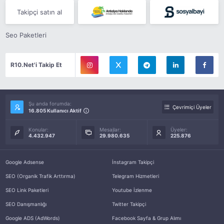
Takipçi satın al
Seo Paketleri
R10.Net'i Takip Et
Şu anda forumda:
Çevrimiçi Üyeler
16.805 Kullanıcı Aktif
Konular:
Mesajlar:
Üyeler:
4.432.947
29.980.635
225.876
Google Adsense
İnstagram Takipçi
SEO (Organik Trafik Arttırma)
Telegram Hizmetleri
SEO Link Paketleri
Youtube İzlenme
SEO Danışmanlığı
Twitter Takipçi
Google ADS (AdWords)
Facebook Sayfa & Grup Alımı