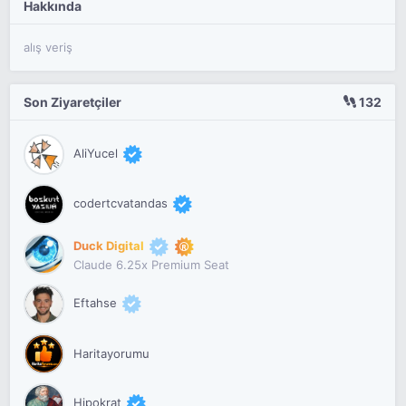
Hakkında
alış veriş
Son Ziyaretçiler
132
AliYucel
codertcvatandas
Duck Digital
Claude 6.25x Premium Seat
Eftahse
Haritayorumu
Hipokrat