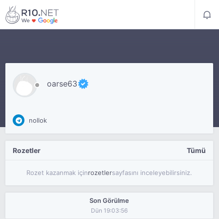
oarse63
nollok
Rozetler
Tümü
Rozet kazanmak için
rozetler
sayfasını inceleyebilirsiniz.
Son Görülme
Dün 19:03:56