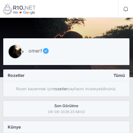
omerf
Rozetler
Tümü
Rozet kazanmak için
rozetler
sayfasını inceleyebilirsiniz.
Son Görülme
06-08-2026 23:58:02
Künye