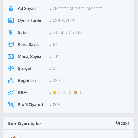
Ad Soyad
ZE***** Mİ***** AK*****
Üyelik Tarihi
02/04/2022
Şube
İstanbul Anadolu
Konu Sayısı
67
Mesaj Sayısı
164
Şikayet
0
Beğeniler
32 / 1
R10+
0
0
5
Profil Ziyareti
204
Son Ziyaretçiler
204