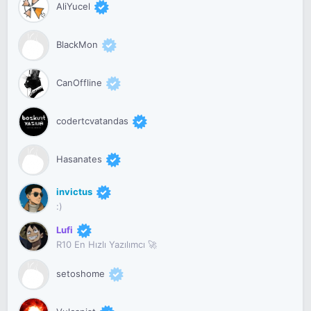
AliYucel
BlackMon
CanOffline
codertcvatandas
Hasanates
invictus
:)
Lufi
R10 En Hızlı Yazılımcı 🚀
setoshome