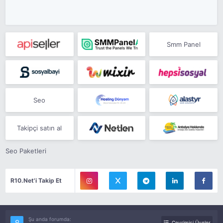
Smm Panel
Seo
Takipçi satın al
Seo Paketleri
R10.Net'i Takip Et
Şu anda forumda:
Çevrimiçi Üyeler