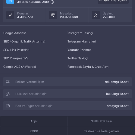
46.355 Kullanıcı Aktif
Konular:
Mesajlar:
Üyeler:
4.432.779
29.979.669
225.863
Google Adsense
İnstagram Takipçi
SEO (Organik Trafik Arttırma)
Telegram Hizmetleri
SEO Link Paketleri
Youtube İzlenme
SEO Danışmanlığı
Twitter Takipçi
Google ADS (AdWords)
Facebook Sayfa & Grup Alımı
Reklam vermek için:
reklam@r10.net
Hukuksal sorunlar için:
hukuk@r10.net
Ban ve Diğer sorunlar için:
detay@r10.net
Arşiv
Gizlilik Politikası
KVKK
Teslimat ve İade Şartları