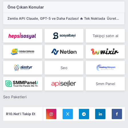
Öne Çıkan Konular
Zentio API: Claude, GPT-5 ve Daha Fazlası! 🔥 Tek Noktada  Ücretsiz Dene ✅ (Claude, VSCode, Cursor)
Takipçi satın al
Seo
Smm Panel
Seo Paketleri
R10.Net'i Takip Et