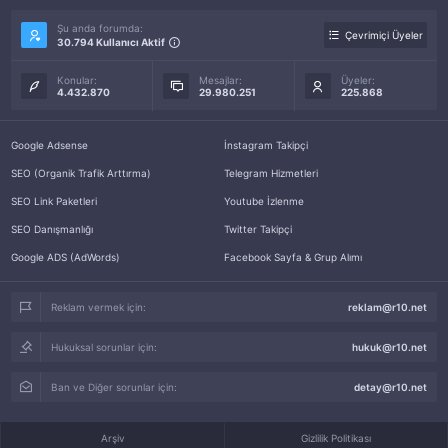
Şu anda forumda:
Çevrimiçi Üyeler
30.794 Kullanıcı Aktif
Konular:
Mesajlar:
Üyeler:
4.432.870
29.980.251
225.868
Google Adsense
İnstagram Takipçi
SEO (Organik Trafik Arttırma)
Telegram Hizmetleri
SEO Link Paketleri
Youtube İzlenme
SEO Danışmanlığı
Twitter Takipçi
Google ADS (AdWords)
Facebook Sayfa & Grup Alımı
Reklam vermek için:
reklam@r10.net
Hukuksal sorunlar için:
hukuk@r10.net
Ban ve Diğer sorunlar için:
detay@r10.net
Arşiv
Gizlilik Politikası