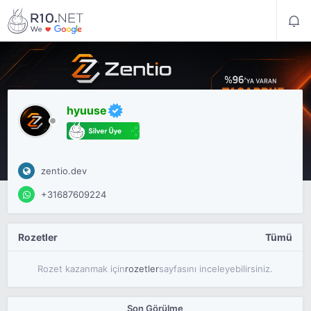
hyuuse
zentio.dev
+31687609224
Rozetler
Tümü
Rozet kazanmak için
rozetler
sayfasını inceleyebilirsiniz.
Son Görülme