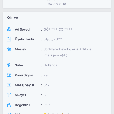
Dün 15:21:16
Künye
Ad Soyad
GÖ***** ÇO*****
Üyelik Tarihi
31/03/2022
Meslek
Software Devoloper & Artificial
Intelligence(AI)
Şube
Hollanda
Konu Sayısı
29
Mesaj Sayısı
347
Şikayet
3
Beğeniler
95 / 133