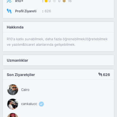
R10+
0
0
16
Profil Ziyareti
626
Hakkında
R10'a katkı sunabilmek, daha fazla öğrenebilmek/öğretebilmek
ve yazılım&ticaret alanlarında gelişebilmek.
Uzmanlıklar
Son Ziyaretçiler
626
Cairo
cankalucc