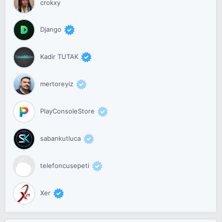
crokxy
Django
Kadir TUTAK
mertoreyiz
PlayConsoleStore
sabankutluca
telefoncusepeti
Xer