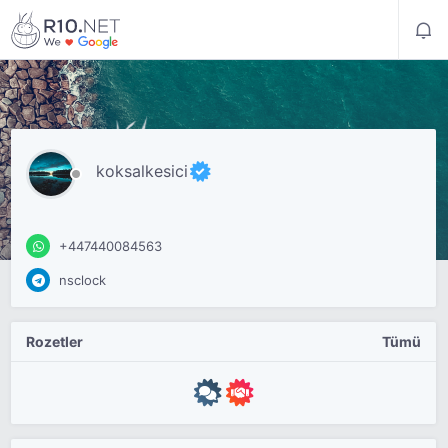
koksalkesici
+447440084563
nsclock
Rozetler
Tümü