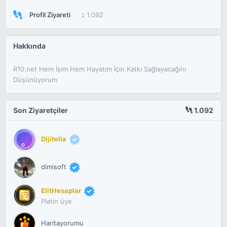
Profil Ziyareti
1.092
Hakkında
R10.net Hem İşim Hem Hayatım İçin Katkı Sağlayacağını
Düşünüyorum
Son Ziyaretçiler
1.092
Dijitella
dimisoft
ElitHesaplar
Platin üye
Haritayorumu