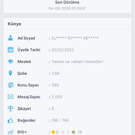
Son Görülme
04-08-2026 23:39:57
Künye
Ad Soyad
AL***** İH***** KE*****
Üyelik Tarihi
02/02/2022
Meslek
Yazılım ve reklam hizmetleri
Şube
USA
Konu Sayısı
293
Mesaj Sayısı
2.055
Şikayet
0
Beğeniler
749 / 744
R10+
0
1
18