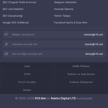
SEO (Organik Trafik Arttırma)
Telegram Hizmetleri
SEO Link Paketleri
Youtube İzlenme
SEO Danışmanlığı
Twitter Takipçi
Google ADS (AdWords)
Facebook Sayfa & Grup Alımı
Reklam vermek için:
reklam@r10.net
Hukuksal sorunlar için:
hukuk@r10.net
Ban ve Diğer sorunlar için:
detay@r10.net
Arşiv
Gizlilik Politikası
KVKK
Teslimat ve İade Şartları
Forum Kuralları
Kullanım Sözleşmesi
İletişim
© 2005-2026
R10.Net
bir
Rokito Digital LTD
kuruluşudur.