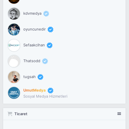
kdvmedya
oyuncunedir
Sefaakcihan
Thatsodd
tugsah
UmutMedya
Sosyal Medya Hizmetleri
Ticaret