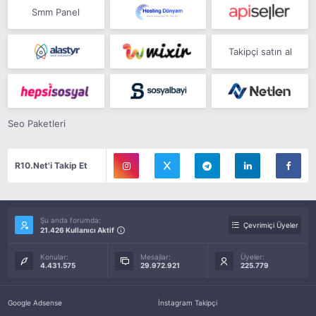
Smm Panel
Takipçi satın al
Seo Paketleri
R10.Net'i Takip Et
Şu anda forumda:
Çevrimiçi Üyeler
21.426 Kullanıcı Aktif
Konular:
Mesajlar:
Üyeler:
4.431.575
29.972.921
225.779
Google Adsense
İnstagram Takipçi