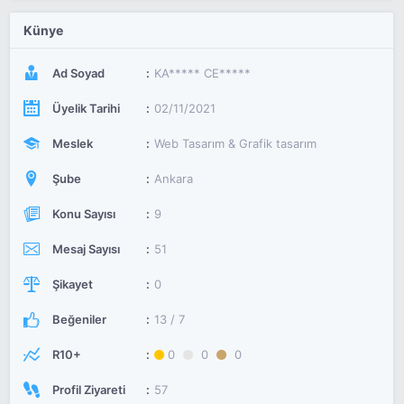
Künye
Ad Soyad
KA***** CE*****
Üyelik Tarihi
02/11/2021
Meslek
Web Tasarım & Grafik tasarım
Şube
Ankara
Konu Sayısı
9
Mesaj Sayısı
51
Şikayet
0
Beğeniler
13 / 7
R10+
0
0
0
Profil Ziyareti
57