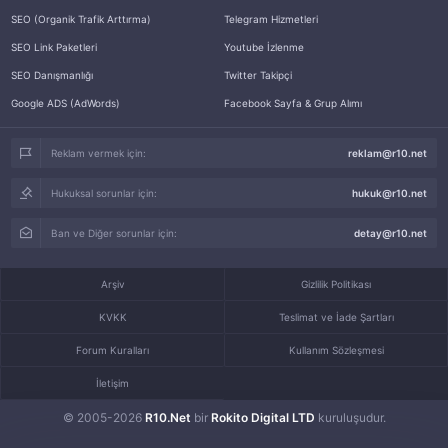
SEO (Organik Trafik Arttırma)
Telegram Hizmetleri
SEO Link Paketleri
Youtube İzlenme
SEO Danışmanlığı
Twitter Takipçi
Google ADS (AdWords)
Facebook Sayfa & Grup Alımı
Reklam vermek için:
reklam@r10.net
Hukuksal sorunlar için:
hukuk@r10.net
Ban ve Diğer sorunlar için:
detay@r10.net
Arşiv
Gizlilik Politikası
KVKK
Teslimat ve İade Şartları
Forum Kuralları
Kullanım Sözleşmesi
İletişim
© 2005-2026
R10.Net
bir
Rokito Digital LTD
kuruluşudur.