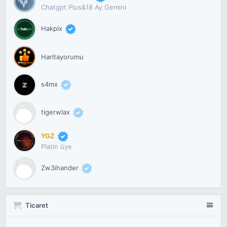
Chatgpt Plus&18 Ay Gemini
Hakpix
Haritayorumu
s4mx
tigerwlax
YGZ
Platin üye
Zw3ihander
Ticaret