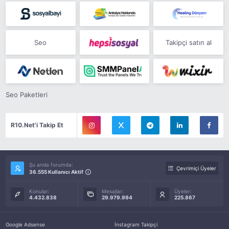
Seo
Takipçi satın al
Seo Paketleri
R10.Net'i Takip Et
Şu anda forumda:
Çevrimiçi Üyeler
36.555 Kullanıcı Aktif
Konular:
Mesajlar:
Üyeler:
4.432.838
29.979.994
225.867
Google Adsense
İnstagram Takipçi