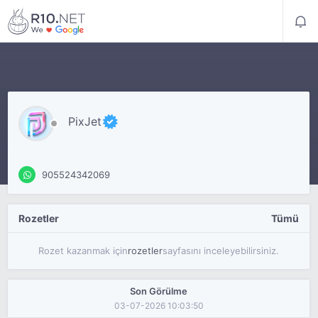
PixJet
905524342069
Rozetler
Tümü
Rozet kazanmak için
rozetler
sayfasını inceleyebilirsiniz.
Son Görülme
03-07-2026 10:03:50