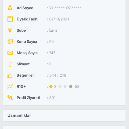
Ad Soyad
YU***** ÖĞ*****
Üyelik Tarihi
07/10/2021
Şube
İzmir
Konu Sayısı
94
Mesaj Sayısı
747
Şikayet
0
Beğeniler
344 / 218
R10+
0
0
58
Profil Ziyareti
801
Uzmanlıklar