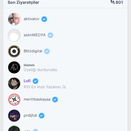
Son Ziyaretçiler
801
aktivator
asknMEDYA
Blitzdigital
Honni
Üyeliği durduruldu
Lufi
R10 En Hızlı Yazılımcı 🚀
merttbaskayaa
prdijital