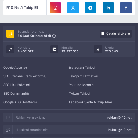
R10.Net'i Takip Et
Şu anda forumda:
Çevrimiçi Üyeler
34.688 Kullanıcı Aktif
Konular:
Mesajlar:
Üyeler:
4.432.372
29.977.553
225.845
Google Adsense
İnstagram Takipçi
SEO (Organik Trafik Arttırma)
Telegram Hizmetleri
SEO Link Paketleri
Youtube İzlenme
SEO Danışmanlığı
Twitter Takipçi
Google ADS (AdWords)
Facebook Sayfa & Grup Alımı
Reklam vermek için:
reklam@r10.net
Hukuksal sorunlar için:
hukuk@r10.net