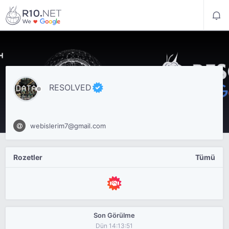
RESOLVED
webislerim7@gmail.com
Rozetler
Tümü
Son Görülme
Dün 14:13:51