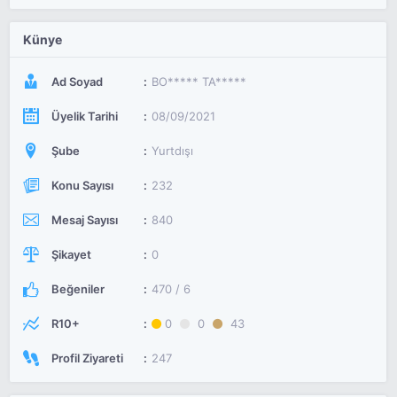
Künye
Ad Soyad
BO***** TA*****
Üyelik Tarihi
08/09/2021
Şube
Yurtdışı
Konu Sayısı
232
Mesaj Sayısı
840
Şikayet
0
Beğeniler
470 / 6
R10+
0
0
43
Profil Ziyareti
247