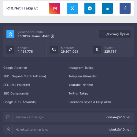
R10.Net'i Takip Et
Şu anda forumda:
Çevrimiçi Üyeler
35.781 Kullanıcı Aktif
Konular:
Mesajlar:
Üyeler:
4.431.778
29.974.021
225.797
Google Adsense
İnstagram Takipçi
SEO (Organik Trafik Arttırma)
Telegram Hizmetleri
SEO Link Paketleri
Youtube İzlenme
SEO Danışmanlığı
Twitter Takipçi
Google ADS (AdWords)
Facebook Sayfa & Grup Alımı
Reklam vermek için:
reklam@r10.net
Hukuksal sorunlar için:
hukuk@r10.net