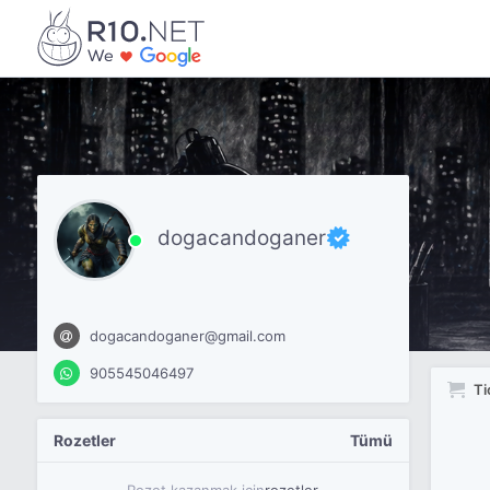
dogacandoganer
dogacandoganer@gmail.com
905545046497
Ti
Rozetler
Tümü