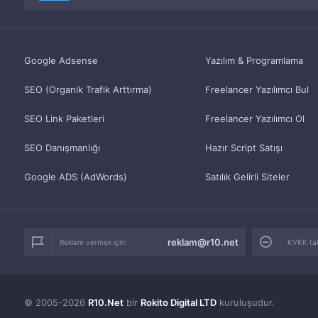
Google Adsense
Yazılım & Programlama
SEO (Organik Trafik Arttırma)
Freelancer Yazılımcı Bul
SEO Link Paketleri
Freelancer Yazılımcı Ol
SEO Danışmanlığı
Hazır Script Satışı
Google ADS (AdWords)
Satılık Gelirli Siteler
reklam@r10.net
Reklam vermek için:
KVKK tale
© 2005-2026
R10.Net
bir
Rokito Digital LTD
kuruluşudur.