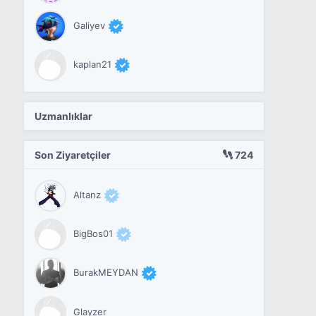
Galiyev
kaplan21
Uzmanlıklar
Son Ziyaretçiler
724
Altanz
BigBos01
BurakMEYDAN
Glayzer