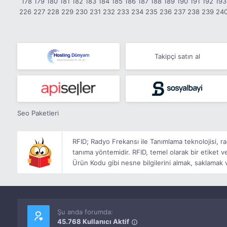
178
179
180
181
182
183
184
185
186
187
188
189
190
191
192
193
226
227
228
229
230
231
232
233
234
235
236
237
238
239
24
Takipçi satın al
Seo Paketleri
RFID; Radyo Frekansı ile Tanımlama teknolojisi, ra
tanıma yöntemidir. RFID, temel olarak bir etiket 
Ürün Kodu gibi nesne bilgilerini almak, saklamak 
Şu anda forumda:
45.768 Kullanıcı Aktif