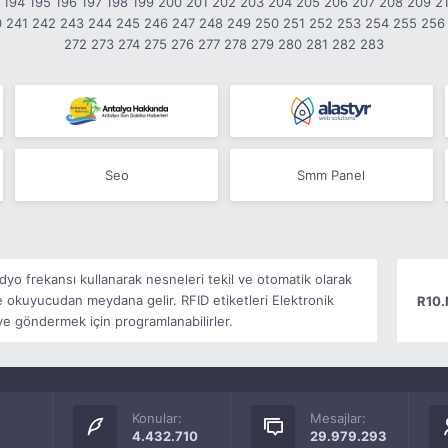
194
195
196
197
198
199
200
201
202
203
204
205
206
207
208
209
2
0
241
242
243
244
245
246
247
248
249
250
251
252
253
254
255
256
272
273
274
275
276
277
278
279
280
281
282
283
Seo
Smm Panel
dyo frekansı kullanarak nesneleri tekil ve otomatik olarak
ve okuyucudan meydana gelir. RFID etiketleri Elektronik
R10.
ve göndermek için programlanabilirler.
Konular:
Mesajlar:
4.432.710
29.979.293