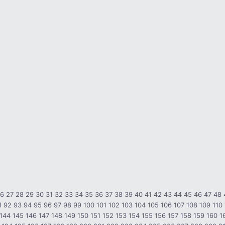
26
27
28
29
30
31
32
33
34
35
36
37
38
39
40
41
42
43
44
45
46
47
48
1
92
93
94
95
96
97
98
99
100
101
102
103
104
105
106
107
108
109
110
144
145
146
147
148
149
150
151
152
153
154
155
156
157
158
159
160
1