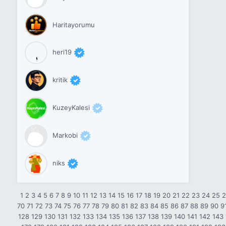
Haritayorumu
heri19
kritik
KuzeyKalesi
Markobi
niks
1
2
3
4
5
6
7
8
9
10
11
12
13
14
15
16
17
18
19
20
21
22
23
24
25
70
71
72
73
74
75
76
77
78
79
80
81
82
83
84
85
86
87
88
89
90
9
128
129
130
131
132
133
134
135
136
137
138
139
140
141
142
143