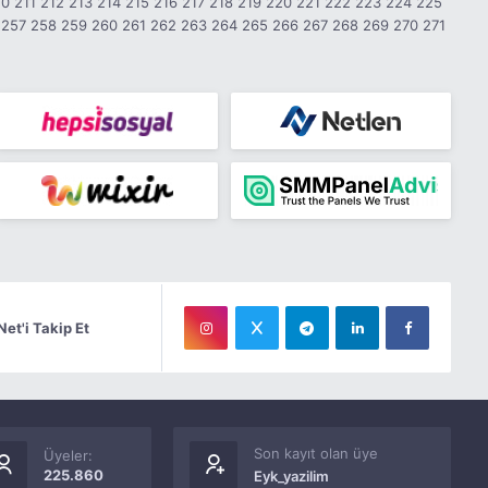
10
211
212
213
214
215
216
217
218
219
220
221
222
223
224
225
257
258
259
260
261
262
263
264
265
266
267
268
269
270
271
Net'i Takip Et
Son kayıt olan üye
Üyeler:
225.860
Eyk_yazilim