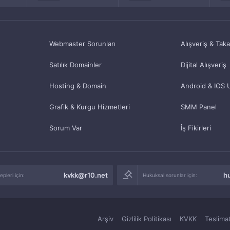
Webmaster Sorunları
Alışveriş & Tak
Satılık Domainler
Dijital Alışveriş
Hosting & Domain
Android & IOS 
Grafik & Kurgu Hizmetleri
SMM Panel
Sorum Var
İş Fikirleri
kvkk@r10.net
h
pleri için:
Hukuksal sorunlar için:
Arşiv
Gizlilik Politikası
KVKK
Teslimat