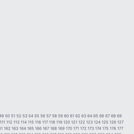
49
50
51
52
53
54
55
56
57
58
59
60
61
62
63
64
65
66
67
68
69
111
112
113
114
115
116
117
118
119
120
121
122
123
124
125
126
127
61
162
163
164
165
166
167
168
169
170
171
172
173
174
175
176
177