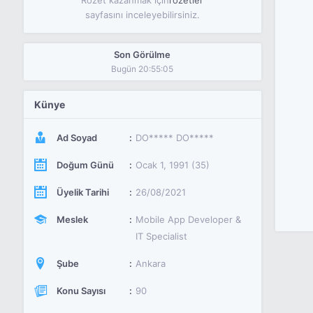
Rozet kazanmak için
rozetler
sayfasını inceleyebilirsiniz.
Son Görülme
Bugün 20:55:05
Künye
Ad Soyad
DO***** DO*****
Doğum Günü
Ocak 1, 1991 (35)
Üyelik Tarihi
26/08/2021
Meslek
Mobile App Developer &
IT Specialist
Şube
Ankara
Konu Sayısı
90