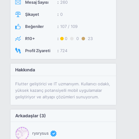
Mesaj Sayısı
260
Şikayet
0
Beğeniler
107 / 109
R10+
0
0
23
Profil Ziyareti
724
Hakkında
Flutter geliştirici ve IT uzmanıyım. Kullanıcı odaklı,
yüksek kazanç potansiyelli mobil uygulamalar
geliştiriyor ve altyapı çözümleri sunuyorum.
Arkadaşlar (3)
rysrysus