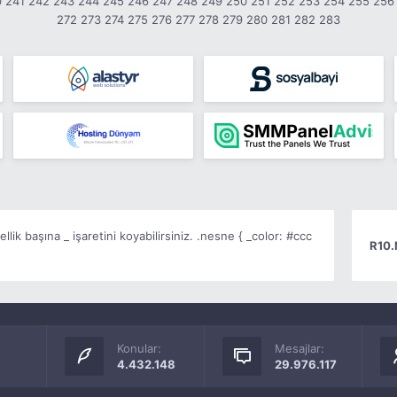
0
241
242
243
244
245
246
247
248
249
250
251
252
253
254
255
256
272
273
274
275
276
277
278
279
280
281
282
283
lik başına _ işaretini koyabilirsiniz.
.nesne { _color: #ccc
R10.
Konular:
Mesajlar:
4.432.148
29.976.117