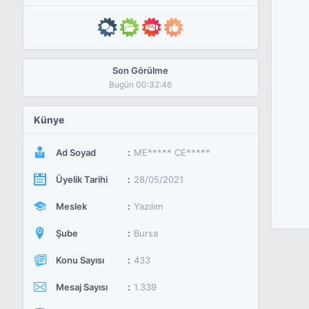
Son Görülme
Bugün 00:32:46
Künye
Ad Soyad
ME***** CE*****
Üyelik Tarihi
28/05/2021
Meslek
Yazılım
Şube
Bursa
Konu Sayısı
433
Mesaj Sayısı
1.339