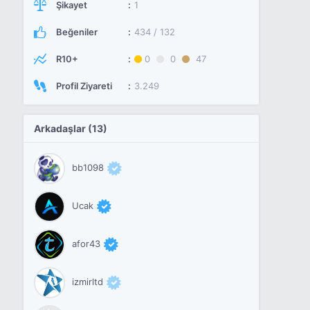
Şikayet
1
Beğeniler
434 / 132
R10+
0
0
47
Profil Ziyareti
3.249
Arkadaşlar (13)
bb1098
Ucak
afor43
izmirltd