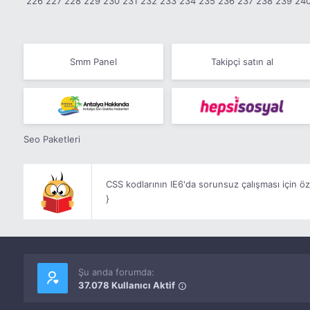
226
227
228
229
230
231
232
233
234
235
236
237
238
239
24
Smm Panel
Takipçi satın al
Seo Paketleri
CSS kodlarının IE6'da sorunsuz çalışması için özel
}
Şu anda forumda:
37.078 Kullanıcı Aktif