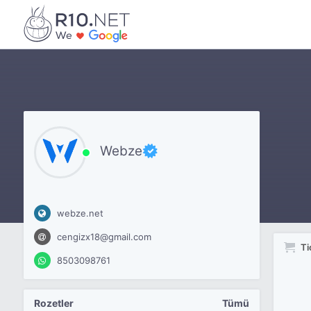
Webze
webze.net
cengizx18@gmail.com
Ti
8503098761
Rozetler
Tümü