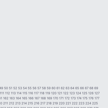
49
50
51
52
53
54
55
56
57
58
59
60
61
62
63
64
65
66
67
68
69
111
112
113
114
115
116
117
118
119
120
121
122
123
124
125
126
127
61
162
163
164
165
166
167
168
169
170
171
172
173
174
175
176
177
10
211
212
213
214
215
216
217
218
219
220
221
222
223
224
225