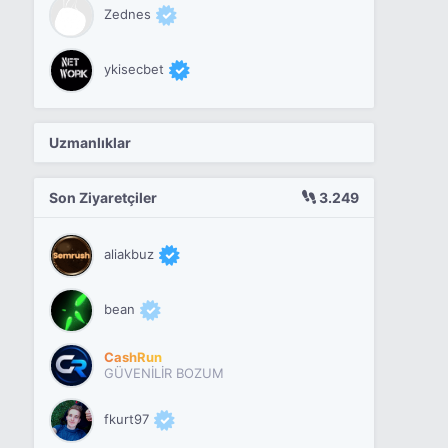
Zednes
ykisecbet
Uzmanlıklar
Son Ziyaretçiler
3.249
aliakbuz
bean
CashRun
GÜVENİLİR BOZUM
fkurt97