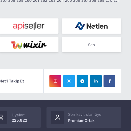
257
258
259
260
261
262
263
264
265
266
267
268
269
270
271
Seo
Net'i Takip Et
Son kayıt olan üye
Üyeler:
225.822
PremiumOrtak