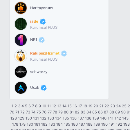
Haritayorumu
iade
Kurumsal PLUS
NR1
RakipsizHizmet
Kurumsal PLUS
schwarzy
Ucak
1
2
3
4
5
6
7
8
9
10
11
12
13
14
15
16
17
18
19
20
21
22
23
24
25
70
71
72
73
74
75
76
77
78
79
80
81
82
83
84
85
86
87
88
89
90
9
128
129
130
131
132
133
134
135
136
137
138
139
140
141
142
143
178
179
180
181
182
183
184
185
186
187
188
189
190
191
192
193