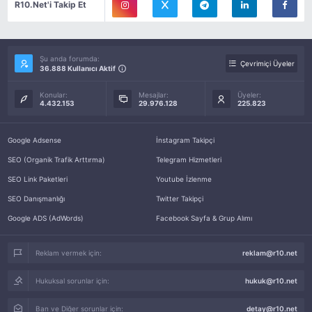
R10.Net'i Takip Et
Şu anda forumda:
Çevrimiçi Üyeler
36.888 Kullanıcı Aktif
Konular:
Mesajlar:
Üyeler:
4.432.153
29.976.128
225.823
Google Adsense
İnstagram Takipçi
SEO (Organik Trafik Arttırma)
Telegram Hizmetleri
SEO Link Paketleri
Youtube İzlenme
SEO Danışmanlığı
Twitter Takipçi
Google ADS (AdWords)
Facebook Sayfa & Grup Alımı
Reklam vermek için:
reklam@r10.net
Hukuksal sorunlar için:
hukuk@r10.net
Ban ve Diğer sorunlar için:
detay@r10.net