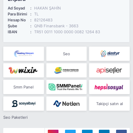
Ad Soyad
HAKAN ŞAHİN
Para Birimi
TL
Hesap No
82126483
Şube
QNB Finansbank - 3663
IBAN
TR51 0011 1000 0000 0082 1264 83
Seo
Smm Panel
Takipçi satın al
Seo Paketleri