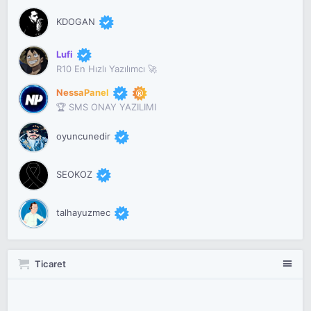
KDOGAN
Lufi
R10 En Hızlı Yazılımcı 🚀
NessaPanel
🏆 SMS ONAY YAZILIMI
oyuncunedir
SEOKOZ
talhayuzmec
Ticaret