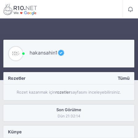
hakansahin1
Rozetler
Tümü
Rozet kazanmak için
rozetler
sayfasını inceleyebilirsiniz.
Son Görülme
Dün 21:32:14
Künye