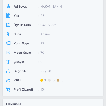
Ad Soyad
HAKAN ŞAHİN
Yaş
25
Üyelik Tarihi
04/05/2021
Şube
Adana
Konu Sayısı
27
Mesaj Sayısı
70
Şikayet
0
Beğeniler
22 / 20
R10+
0
0
5
Profil Ziyareti
104
Hakkında