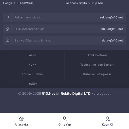
Google ADS (AdWords)
Facebook Sayfa & Grup Alımı
Reklam vermek için:
reklam@r10.net
Hukuksal sorunlar için:
hukuk@r10.net
Ban ve Diğer sorunlar için:
detay@r10.net
Arşiv
Gizlilik Politikası
KVKK
Teslimat ve İade Şartları
Forum Kuralları
Kullanım Sözleşmesi
İletişim
© 2005-2026
R10.Net
bir
Rokito Digital LTD
kuruluşudur.
Anasayfa
Giriş Yap
Kayıt Ol