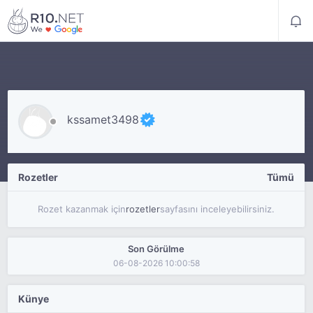
kssamet3498
Rozetler
Tümü
Rozet kazanmak için
rozetler
sayfasını inceleyebilirsiniz.
Son Görülme
06-08-2026 10:00:58
Künye