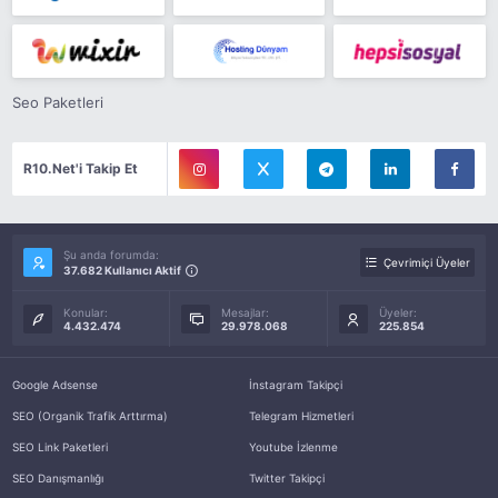
Seo Paketleri
R10.Net'i Takip Et
Şu anda forumda:
Çevrimiçi Üyeler
37.682 Kullanıcı Aktif
Konular:
Mesajlar:
Üyeler:
4.432.474
29.978.068
225.854
Google Adsense
İnstagram Takipçi
SEO (Organik Trafik Arttırma)
Telegram Hizmetleri
SEO Link Paketleri
Youtube İzlenme
SEO Danışmanlığı
Twitter Takipçi