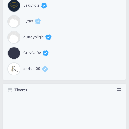
Eskiyıldız
E_tan
guneybilgic
GuNGoRv
serhan09
Ticaret