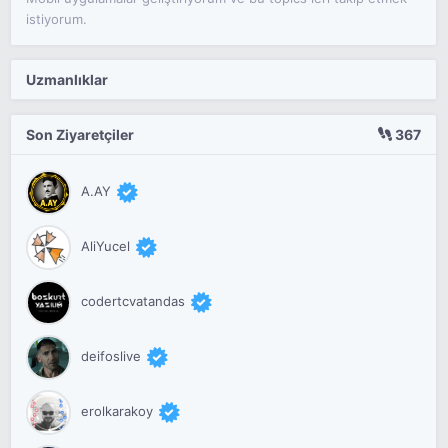
istiyorum.
Uzmanlıklar
Son Ziyaretçiler
367
A.AY
AliYucel
codertcvatandas
deifoslive
erolkarakoy