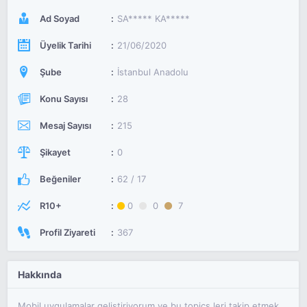
Ad Soyad
SA***** KA*****
Üyelik Tarihi
21/06/2020
Şube
İstanbul Anadolu
Konu Sayısı
28
Mesaj Sayısı
215
Şikayet
0
Beğeniler
62 / 17
R10+
0
0
7
Profil Ziyareti
367
Hakkında
Mobil uygulamalar geliştiriyorum ve bu topics leri takip etmek