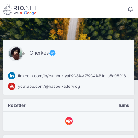
Cherkes
linkedin.com/in/cumhur-yal%C3%A7%C4%B1n-a5a05918b/
youtube.com/@hasbelkadervlog
Rozetler
Tümü