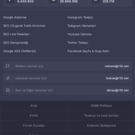
4.430.803
29.968.550
225.716
Google Adsense
İnstagram Takipçi
SEO (Organik Trafik Arttırma)
Telegram Hizmetleri
SEO Link Paketleri
Youtube İzlenme
SEO Danışmanlığı
Twitter Takipçi
Google ADS (AdWords)
Facebook Sayfa & Grup Alımı
Reklam vermek için:
reklam@r10.net
Hukuksal sorunlar için:
hukuk@r10.net
Ban ve Diğer sorunlar için:
detay@r10.net
Arşiv
Gizlilik Politikası
KVKK
Teslimat ve İade Şartları
Forum Kuralları
Kullanım Sözleşmesi