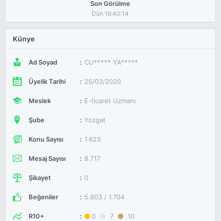
Son Görülme
Dün 16:40:14
Künye
Ad Soyad
CU***** YA*****
Üyelik Tarihi
25/03/2020
Meslek
E-ticaret Uzmanı
Şube
Yozgat
Konu Sayısı
1.623
Mesaj Sayısı
8.717
Şikayet
0
Beğeniler
5.603 / 1.704
R10+
0
7
10