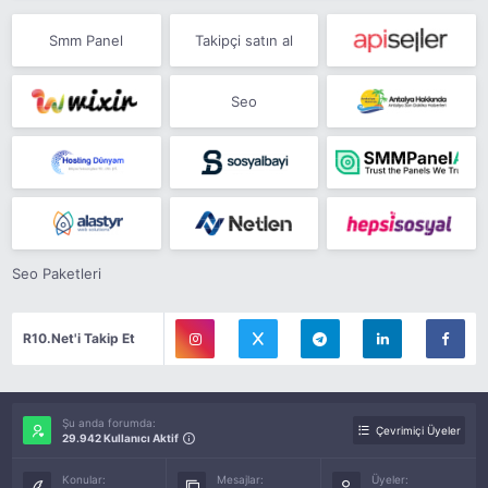
Smm Panel
Takipçi satın al
Seo
Seo Paketleri
R10.Net'i Takip Et
Şu anda forumda:
Çevrimiçi Üyeler
29.942 Kullanıcı Aktif
Konular:
Mesajlar:
Üyeler: