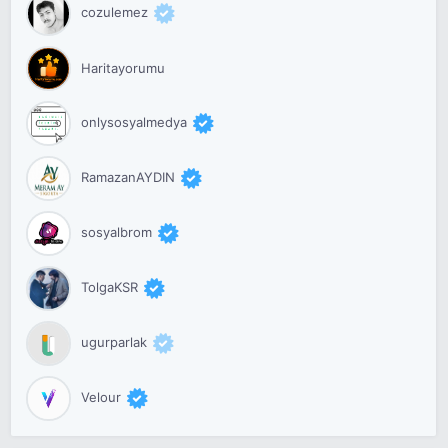
cozulemez
Haritayorumu
onlysosyalmedya
RamazanAYDIN
sosyalbrom
TolgaKSR
ugurparlak
Velour