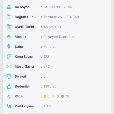
Ad Soyad
GÖKHAN CEYLAN
Doğum Günü
Temmuz 26, 1994 (32)
Üyelik Tarihi
13/12/2019
Meslek
Pazaryeri Danışmanı
Şube
Kütahya
Konu Sayısı
122
Mesaj Sayısı
575
Şikayet
0
Beğeniler
139 / 90
R10+
0
0
26
Profil Ziyareti
1.011