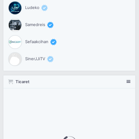
Ludeko
Samedreis
Sefaakcihan
SinerJJiTV
Ticaret