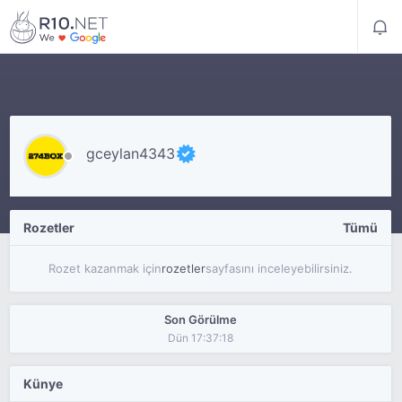
gceylan4343
Rozetler
Tümü
Rozet kazanmak için
rozetler
sayfasını inceleyebilirsiniz.
Son Görülme
Dün 17:37:18
Künye