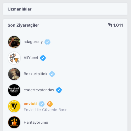
Uzmanlıklar
Son Ziyaretçiler
1.011
adagursoy
AliYucel
Bozkurtaltiok
codertcvatandas
envicti
Envicti ile Güvenle Barın
Haritayorumu