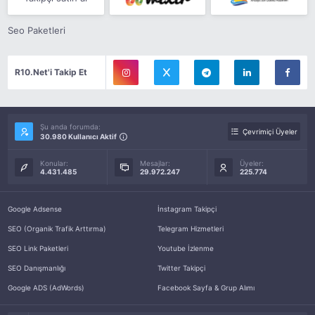
Seo Paketleri
R10.Net'i Takip Et
Şu anda forumda:
Çevrimiçi Üyeler
30.980 Kullanıcı Aktif
Konular:
Mesajlar:
Üyeler:
4.431.485
29.972.247
225.774
Google Adsense
İnstagram Takipçi
SEO (Organik Trafik Arttırma)
Telegram Hizmetleri
SEO Link Paketleri
Youtube İzlenme
SEO Danışmanlığı
Twitter Takipçi
Google ADS (AdWords)
Facebook Sayfa & Grup Alımı