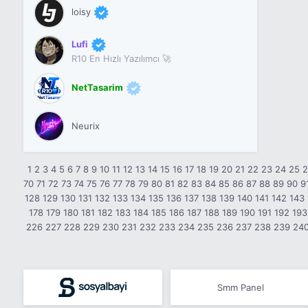
loisy
Lufi
R10 En Hızlı Yazılımcı 🚀
NetTasarim
Neurix
1
2
3
4
5
6
7
8
9
10
11
12
13
14
15
16
17
18
19
20
21
22
23
24
25
70
71
72
73
74
75
76
77
78
79
80
81
82
83
84
85
86
87
88
89
90
9
128
129
130
131
132
133
134
135
136
137
138
139
140
141
142
143
178
179
180
181
182
183
184
185
186
187
188
189
190
191
192
193
226
227
228
229
230
231
232
233
234
235
236
237
238
239
24
Smm Panel