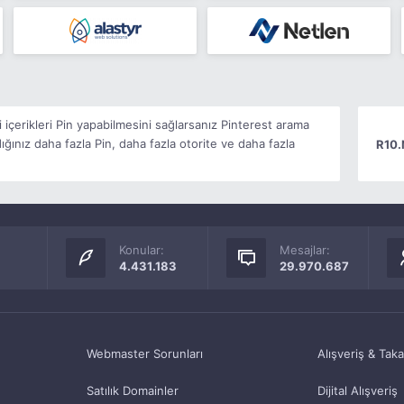
i içerikleri Pin yapabilmesini sağlarsanız Pinterest arama
ığınız daha fazla Pin, daha fazla otorite ve daha fazla
R10.
Konular:
Mesajlar:
4.431.183
29.970.687
Webmaster Sorunları
Alışveriş & Tak
Satılık Domainler
Dijital Alışveriş