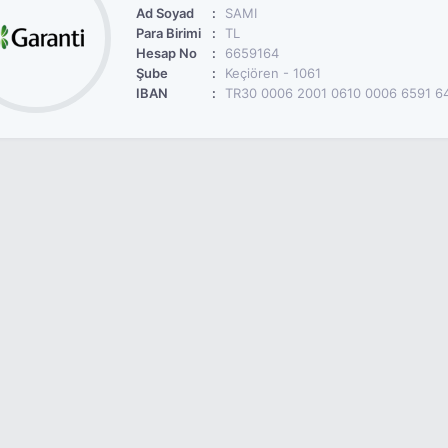
Ad Soyad
SAMI
Para Birimi
TL
Hesap No
6659164
Şube
Keçiören - 1061
IBAN
TR30 0006 2001 0610 0006 6591 6