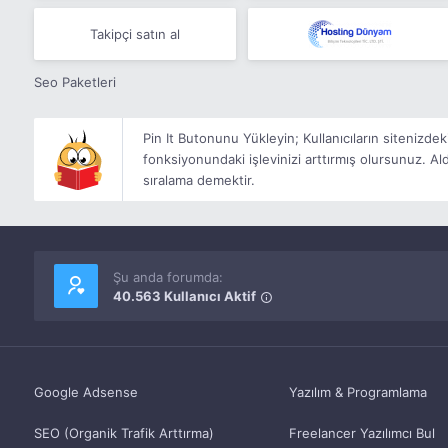
Takipçi satın al
Seo Paketleri
Pin It Butonunu Yükleyin; Kullanıcıların sitenizdek
fonksiyonundaki işlevinizi arttırmış olursunuz. Ald
sıralama demektir.
Şu anda forumda:
40.563 Kullanıcı Aktif
Google Adsense
Yazılım & Programlama
SEO (Organik Trafik Arttırma)
Freelancer Yazılımcı Bul