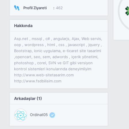
Profil Ziyareti
462
Hakkında
Asp.net , mssql , c# , angularjs, Ajax, Web servis,
oop , wordpress , html , css , javascript , jquery ,
Bootstrap, ionic uygulama, e-ticaret site tasarimi
,opencart, seo, sem, adwords , içerik yönetimi,
photoshop , corel, SVN ve GIT gibi versiyon
kontrol sistemleri konularında deneyimliyim
http://www.web-sitetasarim.com
http://www.fsdbilisim.com
Arkadaşlar (1)
Ordinat05