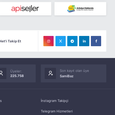
Net'i Takip Et
Son kayıt olan üye
Üyeler:
225.758
SamiBaz
as
İnstagram Takipçi
Telegram Hizmetleri