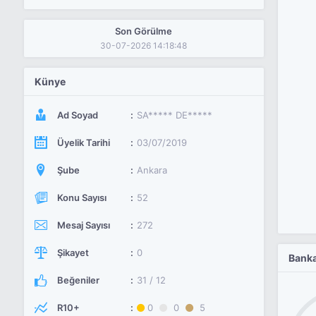
Son Görülme
30-07-2026 14:18:48
Künye
Ad Soyad
SA***** DE*****
Üyelik Tarihi
03/07/2019
Şube
Ankara
Konu Sayısı
52
Mesaj Sayısı
272
Şikayet
0
Banka
Beğeniler
31 / 12
R10+
0
0
5