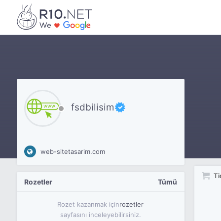
fsdbilisim
web-sitetasarim.com
Ti
Rozetler
Tümü
Rozet kazanmak için
rozetler
sayfasını inceleyebilirsiniz.