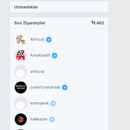
Uzmanlıklar
Son Ziyaretçiler
462
AliYucel
ArkaKreatif
arthurat
codertcvatandas
emreyanik
halilkazan