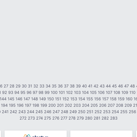
26
27
28
29
30
31
32
33
34
35
36
37
38
39
40
41
42
43
44
45
46
47
48
1
92
93
94
95
96
97
98
99
100
101
102
103
104
105
106
107
108
109
110
144
145
146
147
148
149
150
151
152
153
154
155
156
157
158
159
160
1
194
195
196
197
198
199
200
201
202
203
204
205
206
207
208
209
2
0
241
242
243
244
245
246
247
248
249
250
251
252
253
254
255
256
272
273
274
275
276
277
278
279
280
281
282
283