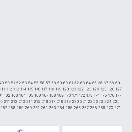
49
50
51
52
53
54
55
56
57
58
59
60
61
62
63
64
65
66
67
68
69
111
112
113
114
115
116
117
118
119
120
121
122
123
124
125
126
127
61
162
163
164
165
166
167
168
169
170
171
172
173
174
175
176
177
10
211
212
213
214
215
216
217
218
219
220
221
222
223
224
225
257
258
259
260
261
262
263
264
265
266
267
268
269
270
271