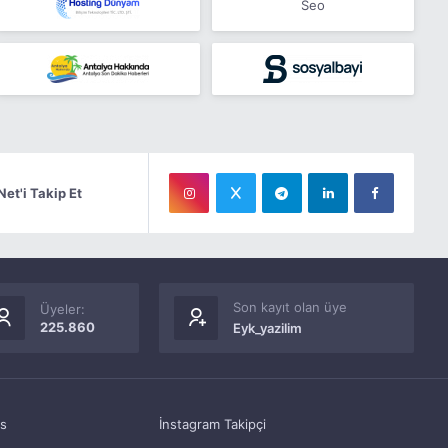
Seo
Net'i Takip Et
Son kayıt olan üye
Üyeler:
225.860
Eyk_yazilim
as
İnstagram Takipçi