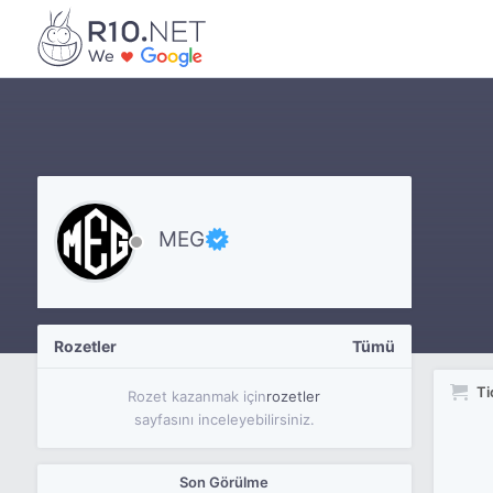
MEG
Rozetler
Tümü
Ti
Rozet kazanmak için
rozetler
sayfasını inceleyebilirsiniz.
Son Görülme