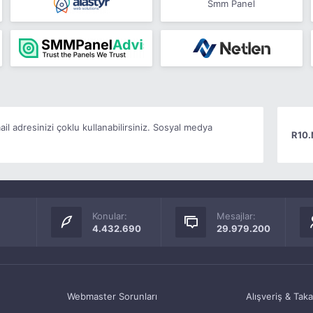
Smm Panel
il adresinizi çoklu kullanabilirsiniz. Sosyal medya
R10.
Konular:
Mesajlar:
4.432.690
29.979.200
Webmaster Sorunları
Alışveriş & Tak