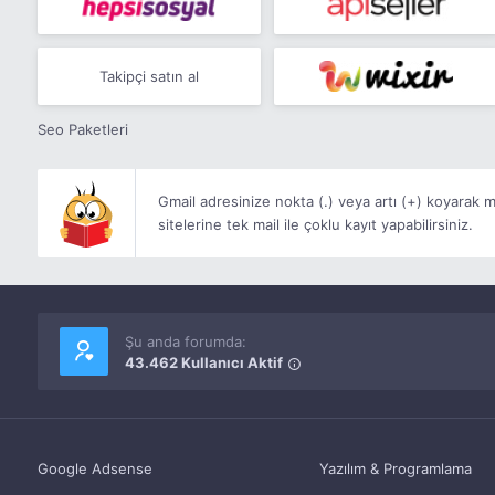
Takipçi satın al
Seo Paketleri
Gmail adresinize nokta (.) veya artı (+) koyarak ma
sitelerine tek mail ile çoklu kayıt yapabilirsiniz.
Şu anda forumda:
43.462 Kullanıcı Aktif
Google Adsense
Yazılım & Programlama