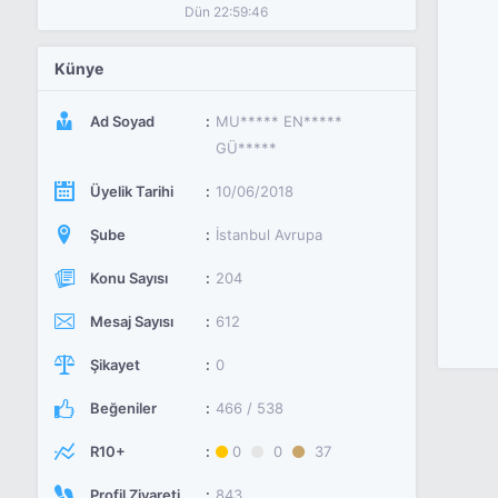
Dün 22:59:46
Künye
Ad Soyad
MU***** EN*****
GÜ*****
Üyelik Tarihi
10/06/2018
Şube
İstanbul Avrupa
Konu Sayısı
204
Mesaj Sayısı
612
Şikayet
0
Beğeniler
466 / 538
R10+
0
0
37
Profil Ziyareti
843