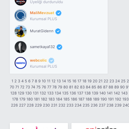
Üyeliği durduruldu
MaliMevzuat
Kurumsal PLUS
MuratGidenn
sametkaya132
webcolic
Kurumsal PLUS
1
2
3
4
5
6
7
8
9
10
11
12
13
14
15
16
17
18
19
20
21
22
23
24
25
70
71
72
73
74
75
76
77
78
79
80
81
82
83
84
85
86
87
88
89
90
9
128
129
130
131
132
133
134
135
136
137
138
139
140
141
142
143
178
179
180
181
182
183
184
185
186
187
188
189
190
191
192
193
226
227
228
229
230
231
232
233
234
235
236
237
238
239
24