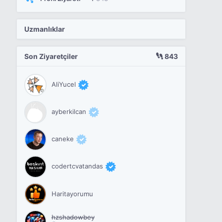
Uzmanlıklar
Son Ziyaretçiler
843
AliYucel
ayberkilcan
caneke
codertcvatandas
Haritayorumu
hzshadowbey