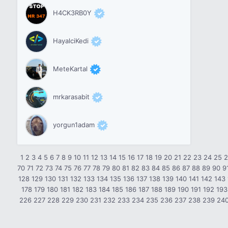
H4CK3RB0Y
HayalciKedi
MeteKartal
mrkarasabit
yorgun1adam
1
2
3
4
5
6
7
8
9
10
11
12
13
14
15
16
17
18
19
20
21
22
23
24
25
70
71
72
73
74
75
76
77
78
79
80
81
82
83
84
85
86
87
88
89
90
9
128
129
130
131
132
133
134
135
136
137
138
139
140
141
142
143
178
179
180
181
182
183
184
185
186
187
188
189
190
191
192
193
226
227
228
229
230
231
232
233
234
235
236
237
238
239
24