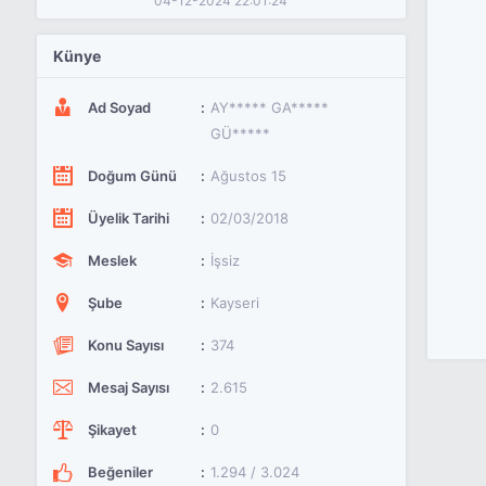
04-12-2024 22:01:24
Künye
Ad Soyad
AY***** GA*****
GÜ*****
Doğum Günü
Ağustos 15
Üyelik Tarihi
02/03/2018
Meslek
İşsiz
Şube
Kayseri
Konu Sayısı
374
Mesaj Sayısı
2.615
Şikayet
0
Beğeniler
1.294 / 3.024