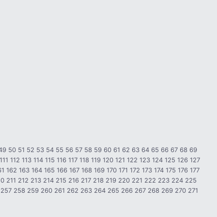
49
50
51
52
53
54
55
56
57
58
59
60
61
62
63
64
65
66
67
68
69
111
112
113
114
115
116
117
118
119
120
121
122
123
124
125
126
127
61
162
163
164
165
166
167
168
169
170
171
172
173
174
175
176
177
10
211
212
213
214
215
216
217
218
219
220
221
222
223
224
225
257
258
259
260
261
262
263
264
265
266
267
268
269
270
271