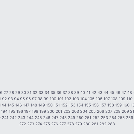
26
27
28
29
30
31
32
33
34
35
36
37
38
39
40
41
42
43
44
45
46
47
48
1
92
93
94
95
96
97
98
99
100
101
102
103
104
105
106
107
108
109
110
144
145
146
147
148
149
150
151
152
153
154
155
156
157
158
159
160
1
194
195
196
197
198
199
200
201
202
203
204
205
206
207
208
209
2
0
241
242
243
244
245
246
247
248
249
250
251
252
253
254
255
256
272
273
274
275
276
277
278
279
280
281
282
283