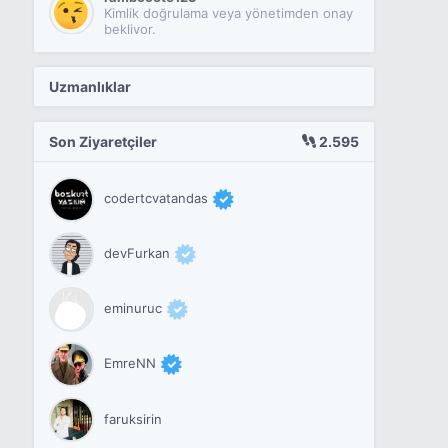
Kimlik doğrulama veya yönetimden onay
bekliyor.
Uzmanlıklar
Son Ziyaretçiler
2.595
codertcvatandas
devFurkan
eminuruc
EmreNN
faruksirin