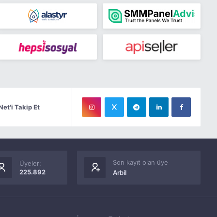
Net'i Takip Et
Son kayıt olan üye
Üyeler:
225.892
Arbil