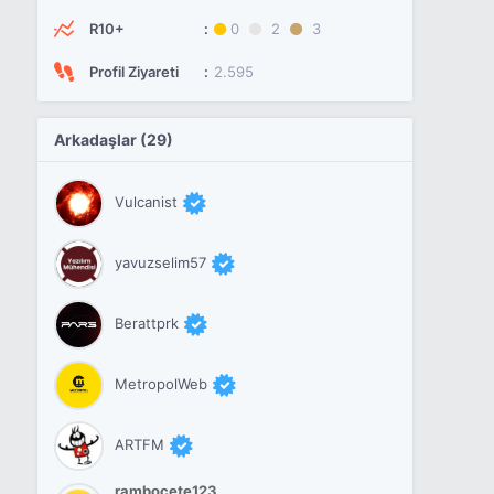
R10+
0
2
3
Profil Ziyareti
2.595
Arkadaşlar (29)
Vulcanist
yavuzselim57
Berattprk
MetropolWeb
ARTFM
rambocete123