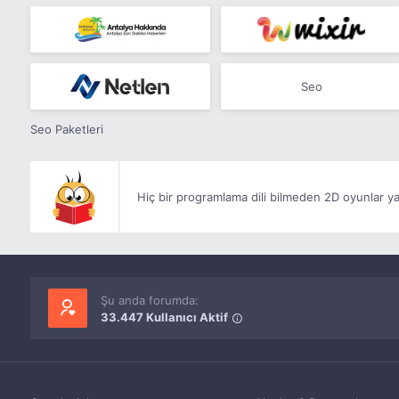
Seo
Seo Paketleri
Hiç bir programlama dili bilmeden 2D oyunlar ya
Şu anda forumda:
33.447 Kullanıcı Aktif