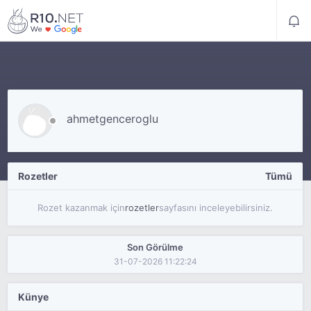
ahmetgenceroglu
Rozetler
Tümü
Rozet kazanmak için
rozetler
sayfasını inceleyebilirsiniz.
Son Görülme
31-07-2026 11:22:24
Künye