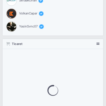
Sefaakcihan
VolkanCapar
YasinSvnc07
Ticaret