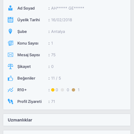
Ad Soyad
AH***** GE*****
Üyelik Tarihi
16/02/2018
Şube
Antalya
Konu Sayısı
1
Mesaj Sayısı
75
Şikayet
0
Beğeniler
11 / 5
R10+
0
0
1
Profil Ziyareti
71
Uzmanlıklar