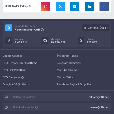
R10.Net'i Takip Et
Şu anda forumda:
Çevrimiçi Üyeler
7.996 Kullanıcı Aktif
Konular:
Mesajlar:
Üyeler:
4.432.214
29.976.629
225.827
Google Adsense
İnstagram Takipçi
SEO (Organik Trafik Arttırma)
Telegram Hizmetleri
SEO Link Paketleri
Youtube İzlenme
SEO Danışmanlığı
Twitter Takipçi
Google ADS (AdWords)
Facebook Sayfa & Grup Alımı
Reklam vermek için:
reklam@r10.net
Hukuksal sorunlar için:
hukuk@r10.net