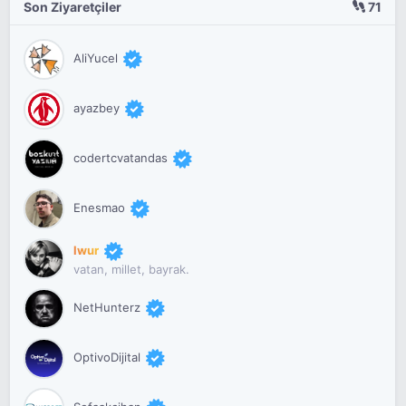
Son Ziyaretçiler
71
AliYucel
ayazbey
codertcvatandas
Enesmao
lwur
vatan, millet, bayrak.
NetHunterz
OptivoDijital