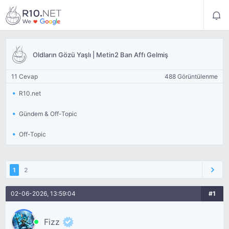
Oldların Gözü Yaşlı | Metin2 Ban Affı Gelmiş
11 Cevap
488 Görüntülenme
R10.net
Gündem & Off-Topic
Off-Topic
1
2
02-06-2026, 13:59:04
#1
Fizz