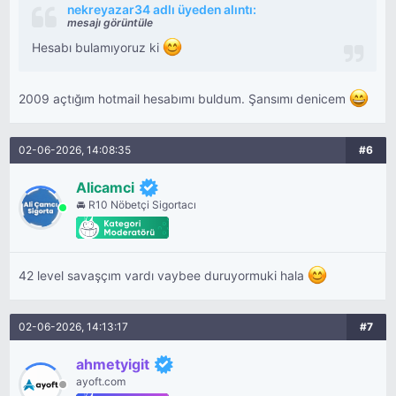
nekreyazar34 adlı üyeden alıntı:
mesajı görüntüle
Hesabı bulamıyoruz ki
2009 açtığım hotmail hesabımı buldum. Şansımı denicem
02-06-2026, 14:08:35
#6
Alicamci
🚘 R10 Nöbetçi Sigortacı
42 level savaşçım vardı vaybee duruyormuki hala
02-06-2026, 14:13:17
#7
ahmetyigit
ayoft.com