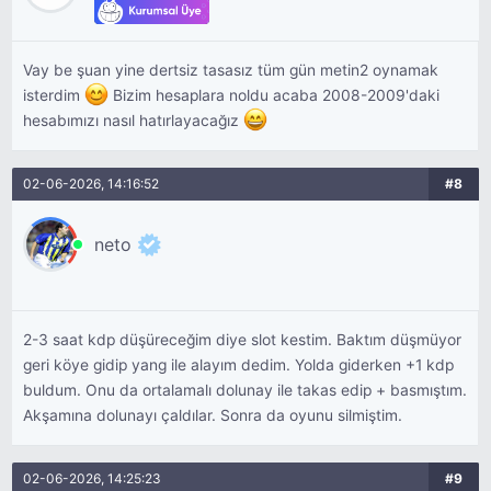
Vay be şuan yine dertsiz tasasız tüm gün metin2 oynamak
isterdim
Bizim hesaplara noldu acaba 2008-2009'daki
hesabımızı nasıl hatırlayacağız
02-06-2026, 14:16:52
#8
neto
2-3 saat kdp düşüreceğim diye slot kestim. Baktım düşmüyor
geri köye gidip yang ile alayım dedim. Yolda giderken +1 kdp
buldum. Onu da ortalamalı dolunay ile takas edip + basmıştım.
Akşamına dolunayı çaldılar. Sonra da oyunu silmiştim.
02-06-2026, 14:25:23
#9