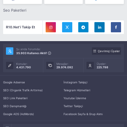
Seo Paketleri
R10.Net'i Takip Et
Şu anda forumda:
Çevrimiçi Üyeler
35.903 Kullanıcı Aktif
Konular:
Mesajlar:
Üyeler:
4.431.790
29.974.092
225.798
Google Adsense
İnstagram Takipçi
SEO (Organik Trafik Arttırma)
Telegram Hizmetleri
SEO Link Paketleri
Youtube İzlenme
SEO Danışmanlığı
Twitter Takipçi
Google ADS (AdWords)
Facebook Sayfa & Grup Alımı