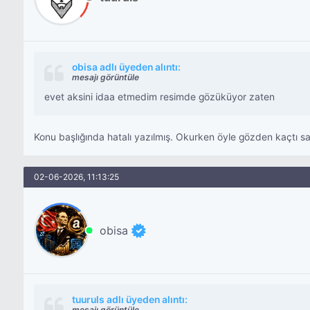
obisa adlı üyeden alıntı:
mesajı görüntüle
evet aksini idaa etmedim resimde gözüküyor zaten
Konu başlığında hatalı yazılmış. Okurken öyle gözden kaçtı 
02-06-2026, 11:13:25
obisa
tuuruls adlı üyeden alıntı:
mesajı görüntüle