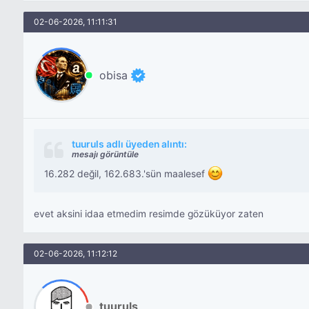
02-06-2026, 11:11:31
obisa
tuuruls adlı üyeden alıntı:
mesajı görüntüle
16.282 değil, 162.683.'sün maalesef
evet aksini idaa etmedim resimde gözüküyor zaten
02-06-2026, 11:12:12
tuuruls