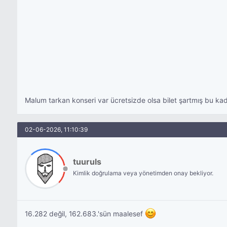
Malum tarkan konseri var ücretsizde olsa bilet şartmış bu kad
02-06-2026, 11:10:39
tuuruls
Kimlik doğrulama veya yönetimden onay bekliyor.
16.282 değil, 162.683.'sün maalesef