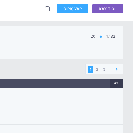
GIRIŞ YAP
KAYIT OL
20
1.132
●
1
2
3
#1