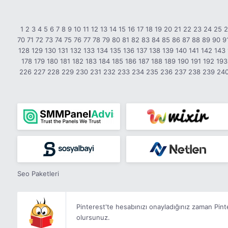
1
2
3
4
5
6
7
8
9
10
11
12
13
14
15
16
17
18
19
20
21
22
23
24
25
70
71
72
73
74
75
76
77
78
79
80
81
82
83
84
85
86
87
88
89
90
9
128
129
130
131
132
133
134
135
136
137
138
139
140
141
142
143
178
179
180
181
182
183
184
185
186
187
188
189
190
191
192
193
226
227
228
229
230
231
232
233
234
235
236
237
238
239
24
Seo Paketleri
Pinterest'te hesabınızı onayladığınız zaman Pin
olursunuz.