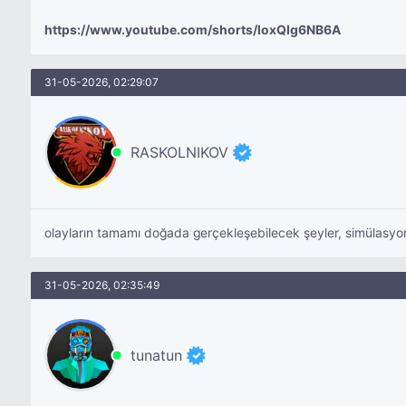
https://www.youtube.com/shorts/loxQIg6NB6A
31-05-2026, 02:29:07
RASKOLNIKOV
olayların tamamı doğada gerçekleşebilecek şeyler, simülasy
31-05-2026, 02:35:49
tunatun