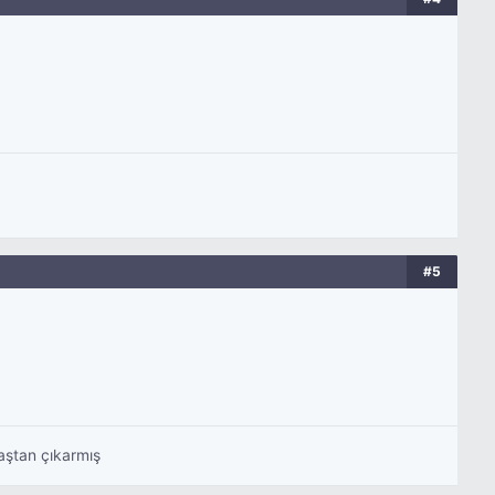
#5
aştan çıkarmış