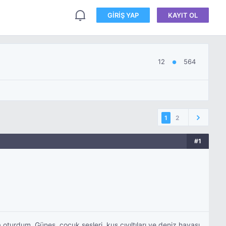
GIRIŞ YAP
KAYIT OL
12
564
●
1
2
#1
turdum. Güneş, çocuk sesleri, kuş cıvıltıları ve deniz havası