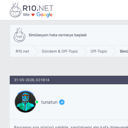
Simülasyon hata vermeye başladı
R10.net
Gündem & Off-Topic
Off-Topic
Simü
31-05-2026, 02:18:14
tunatun
Bayramın son gününü sahilde, sandalyemi alıp kafa dinleyerek 