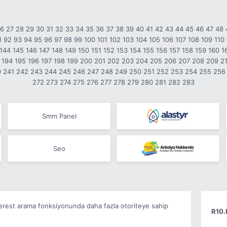
26
27
28
29
30
31
32
33
34
35
36
37
38
39
40
41
42
43
44
45
46
47
48
1
92
93
94
95
96
97
98
99
100
101
102
103
104
105
106
107
108
109
110
144
145
146
147
148
149
150
151
152
153
154
155
156
157
158
159
160
1
194
195
196
197
198
199
200
201
202
203
204
205
206
207
208
209
2
0
241
242
243
244
245
246
247
248
249
250
251
252
253
254
255
256
272
273
274
275
276
277
278
279
280
281
282
283
Smm Panel
Seo
terest arama fonksiyonunda daha fazla otoriteye sahip
R10.