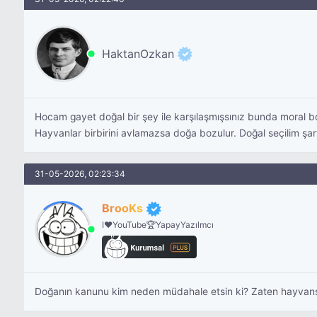
HaktanOzkan
Hocam gayet doğal bir şey ile karşılaşmışsınız bunda moral 
Hayvanlar birbirini avlamazsa doğa bozulur. Doğal seçilim şar
31-05-2026, 02:23:34
BrooKs
I❤️YouTube🏆YapayYazılmcı
Doğanın kanunu kim neden müdahale etsin ki? Zaten hayvanseve