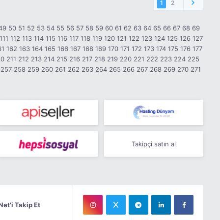
1
2
49
50
51
52
53
54
55
56
57
58
59
60
61
62
63
64
65
66
67
68
69
111
112
113
114
115
116
117
118
119
120
121
122
123
124
125
126
127
61
162
163
164
165
166
167
168
169
170
171
172
173
174
175
176
177
10
211
212
213
214
215
216
217
218
219
220
221
222
223
224
225
257
258
259
260
261
262
263
264
265
266
267
268
269
270
271
Takipçi satın al
Net'i Takip Et