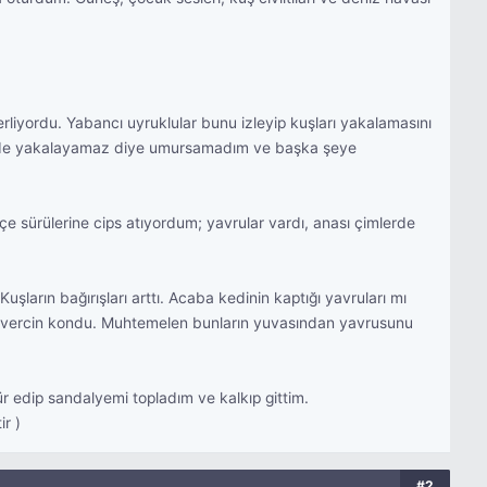
liyordu. Yabancı uyruklular bunu izleyip kuşları yakalamasını
 ben de yakalayamaz diye umursamadım ve başka şeye
çe sürülerine cips atıyordum; yavrular vardı, anası çimlerde
arın bağırışları arttı. Acaba kedinin kaptığı yavruları mı
i güvercin kondu. Muhtemelen bunların yuvasından yavrusunu
r edip sandalyemi topladım ve kalkıp gittim.
r )
#2