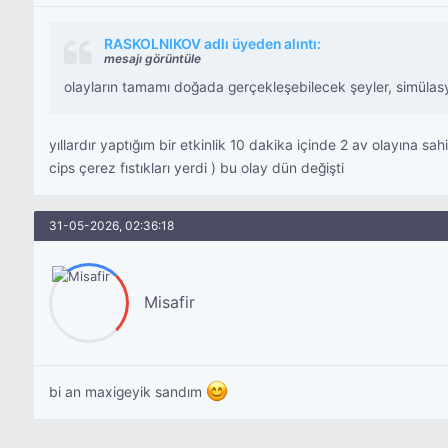
RASKOLNIKOV adlı üyeden alıntı:
mesajı görüntüle
olayların tamamı doğada gerçekleşebilecek şeyler, simüla
yıllardır yaptığım bir etkinlik 10 dakika içinde 2 av olayına s
cips çerez fıstıkları yerdi ) bu olay dün değişti
31-05-2026, 02:36:18
Misafir
bi an maxigeyik sandım