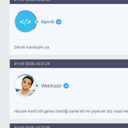
Kem4l
Sıkıntı kardeşim ya
31-05-2026, 02:21:24
WebKadir
Hocam kedi bill gates ürettiği sanal eti mi yiyecek biz nasıl 
31-05-2026, 02:22:46