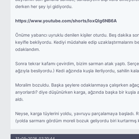
derken her şey iyi gidiyordu.
https://www.youtube.com/shorts/loxQIg6NB6A
Önüme yabancı uyruklu denilen kişiler oturdu. Beş dakika son
keyifle bekliyordu. Kediyi müdahale edip uzaklaştırmalarını
odaklandım.
Sonra tekrar kafamı çevirdim, bizim sarman atak yaptı. Serçe s
ağzıyla besliyordu.) Kedi ağzında kuşla ilerliyordu, sahilin ka
Moralim bozuldu. Başka şeylere odaklanmaya çalışırken ağaçlara
arıyorlardı? diye düşünürken karga, ağzında başka bir kuşla
aldı.
Neyse, karga tüylerini yoldu, yavruyu parçalamaya başladı. Rü
(yolda sarmanı gördüm moreli bozuk geliyordu biri kurtarmış
31-05-2026, 02:20:44