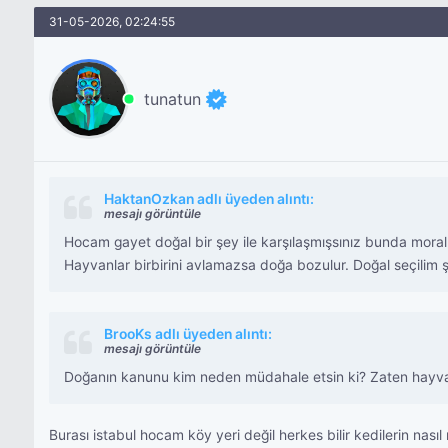
31-05-2026, 02:24:55
tunatun
HaktanOzkan adlı üyeden alıntı:
mesajı görüntüle
Hocam gayet doğal bir şey ile karşılaşmışsınız bunda mor
Hayvanlar birbirini avlamazsa doğa bozulur. Doğal seçilim ş
BrooKs adlı üyeden alıntı:
mesajı görüntüle
Doğanın kanunu kim neden müdahale etsin ki? Zaten hayvanse
Burası istabul hocam köy yeri değil herkes bilir kedilerin nası