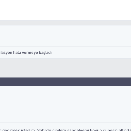
lasyon hata vermeye başladı
geçirmek istedim. Sahilde çimlere sandalyemi koyup güneşin altında o