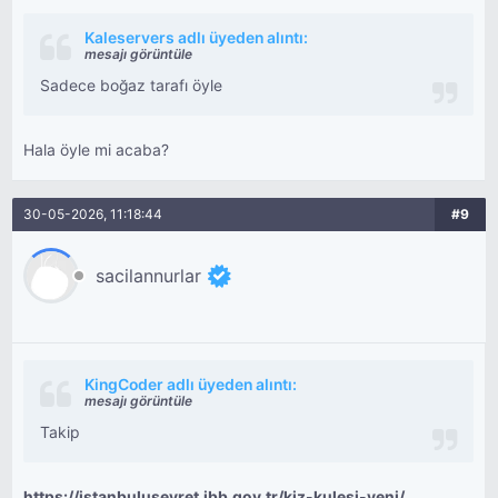
Kaleservers adlı üyeden alıntı:
mesajı görüntüle
Sadece boğaz tarafı öyle
Hala öyle mi acaba?
30-05-2026, 11:18:44
#9
sacilannurlar
KingCoder adlı üyeden alıntı:
mesajı görüntüle
Takip
https://istanbuluseyret.ibb.gov.tr/kiz-kulesi-yeni/