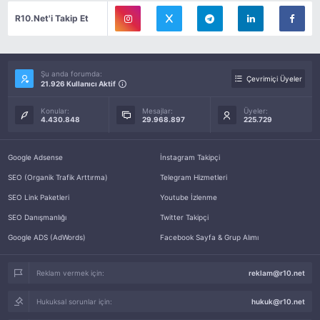
R10.Net'i Takip Et
Şu anda forumda:
Çevrimiçi Üyeler
21.926 Kullanıcı Aktif
Konular:
Mesajlar:
Üyeler:
4.430.848
29.968.897
225.729
Google Adsense
İnstagram Takipçi
SEO (Organik Trafik Arttırma)
Telegram Hizmetleri
SEO Link Paketleri
Youtube İzlenme
SEO Danışmanlığı
Twitter Takipçi
Google ADS (AdWords)
Facebook Sayfa & Grup Alımı
Reklam vermek için:
reklam@r10.net
Hukuksal sorunlar için:
hukuk@r10.net