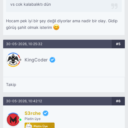
vs cok kalabalıktı dün
Hocam pek iyi bir şey değil diyorlar ama nadir bir olay. Gidip
görüş şahit olmak isterim
30-05-2026, 10:25:32
#5
KingCoder
Takip
30-05-2026, 10:42:12
#6
S3rche
Platin üye