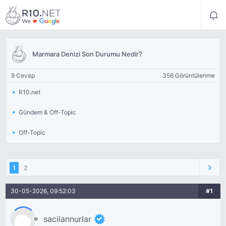
Marmara Denizi Son Durumu Nedir?
9 Cevap
356 Görüntülenme
R10.net
Gündem & Off-Topic
Off-Topic
1
2
30-05-2026, 09:52:03
#1
sacilannurlar