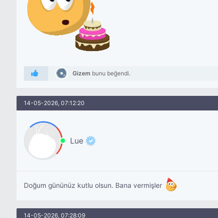
Gizem
bunu beğendi.
14-05-2026, 07:12:20
Lue
Doğum gününüz kutlu olsun. Bana vermişler
14-05-2026, 07:28:09