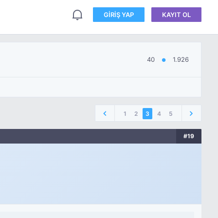
GIRIŞ YAP
KAYIT OL
40
1.926
●
1
2
3
4
5
#19