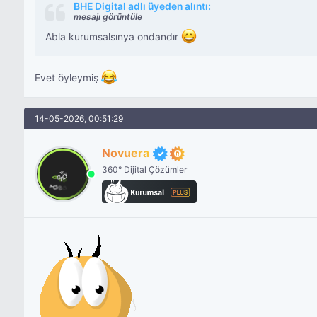
BHE Digital adlı üyeden alıntı:
mesajı görüntüle
Abla kurumsalsınya ondandır
Evet öyleymiş
14-05-2026, 00:51:29
Novuera
360° Dijital Çözümler