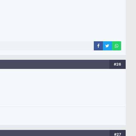
#26
#27