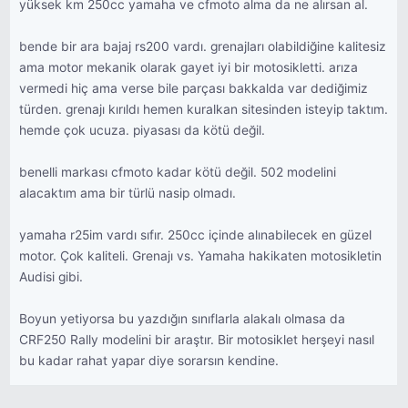
yüksek km 250cc yamaha ve cfmoto alma da ne alırsan al.
bende bir ara bajaj rs200 vardı. grenajları olabildiğine kalitesiz
ama motor mekanik olarak gayet iyi bir motosikletti. arıza
vermedi hiç ama verse bile parçası bakkalda var dediğimiz
türden. grenajı kırıldı hemen kuralkan sitesinden isteyip taktım.
hemde çok ucuza. piyasası da kötü değil.
benelli markası cfmoto kadar kötü değil. 502 modelini
alacaktım ama bir türlü nasip olmadı.
yamaha r25im vardı sıfır. 250cc içinde alınabilecek en güzel
motor. Çok kaliteli. Grenajı vs. Yamaha hakikaten motosikletin
Audisi gibi.
Boyun yetiyorsa bu yazdığın sınıflarla alakalı olmasa da
CRF250 Rally modelini bir araştır. Bir motosiklet herşeyi nasıl
bu kadar rahat yapar diye sorarsın kendine.