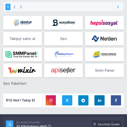
1
2
3
Takipçi satın al
Seo
Smm Panel
Seo Paketleri
R10.Net'i Takip Et
Şu anda forumda:
Çevrimiçi Üyeler
30.850 Kullanıcı Aktif