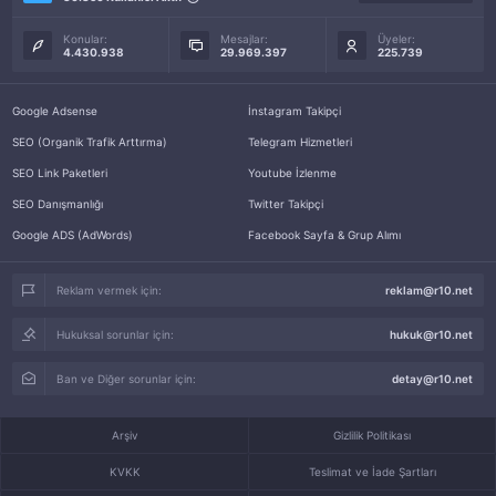
Konular:
Mesajlar:
Üyeler:
4.430.938
29.969.397
225.739
Google Adsense
İnstagram Takipçi
SEO (Organik Trafik Arttırma)
Telegram Hizmetleri
SEO Link Paketleri
Youtube İzlenme
SEO Danışmanlığı
Twitter Takipçi
Google ADS (AdWords)
Facebook Sayfa & Grup Alımı
Reklam vermek için:
reklam@r10.net
Hukuksal sorunlar için:
hukuk@r10.net
Ban ve Diğer sorunlar için:
detay@r10.net
Arşiv
Gizlilik Politikası
KVKK
Teslimat ve İade Şartları