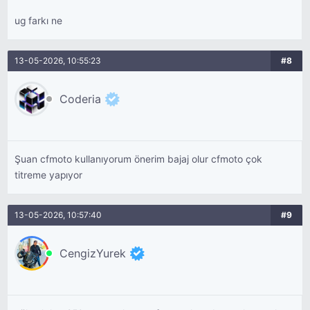
ug farkı ne
13-05-2026, 10:55:23
#8
Coderia
Şuan cfmoto kullanıyorum önerim bajaj olur cfmoto çok
titreme yapıyor
13-05-2026, 10:57:40
#9
CengizYurek