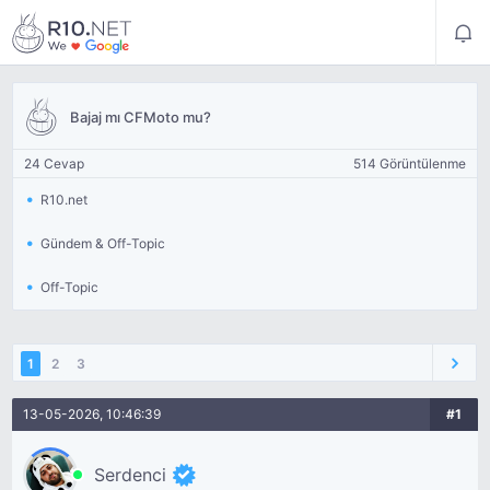
Bajaj mı CFMoto mu?
24 Cevap
514 Görüntülenme
R10.net
Gündem & Off-Topic
Off-Topic
1
2
3
13-05-2026, 10:46:39
#1
Serdenci