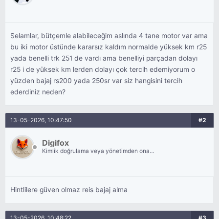
Selamlar, bütçemle alabileceğim aslında 4 tane motor var ama
bu iki motor üstünde kararsız kaldım normalde yüksek km r25
yada benelli trk 251 de vardı ama benelliyi parçadan dolayı
r25 i de yüksek km lerden dolayı çok tercih edemiyorum o
yüzden bajaj rs200 yada 250sr var siz hangisini tercih
ederdiniz neden?
13-05-2026, 10:47:50
#2
Digifox
Kimlik doğrulama veya yönetimden onay
bekliyor.
Hintlilere güven olmaz reis bajaj alma
13-05-2026, 10:48:22
#3