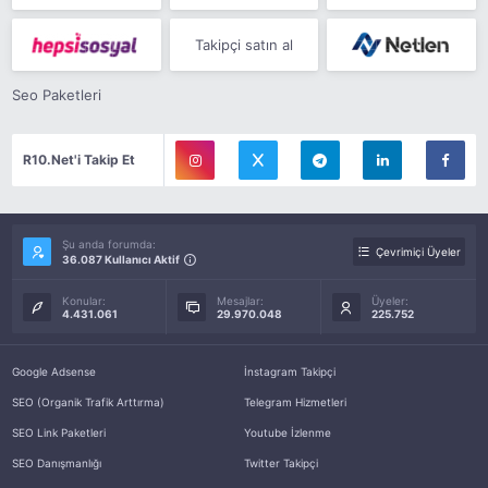
Takipçi satın al
Seo Paketleri
R10.Net'i Takip Et
Şu anda forumda:
Çevrimiçi Üyeler
36.087 Kullanıcı Aktif
Konular:
Mesajlar:
Üyeler:
4.431.061
29.970.048
225.752
Google Adsense
İnstagram Takipçi
SEO (Organik Trafik Arttırma)
Telegram Hizmetleri
SEO Link Paketleri
Youtube İzlenme
SEO Danışmanlığı
Twitter Takipçi