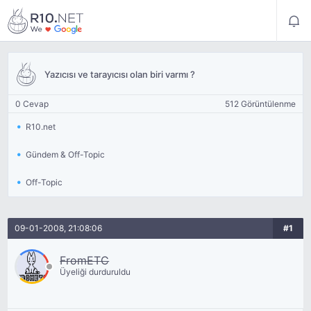
Yazıcısı ve tarayıcısı olan biri varmı ?
0 Cevap
512 Görüntülenme
R10.net
Gündem & Off-Topic
Off-Topic
09-01-2008, 21:08:06
#1
FromETC
Üyeliği durduruldu