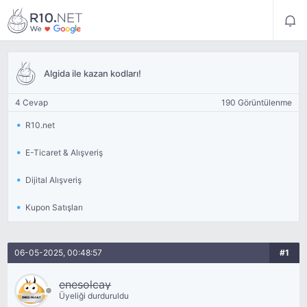
Algida ile kazan kodları!
4 Cevap
190 Görüntülenme
R10.net
E-Ticaret & Alışveriş
Dijital Alışveriş
Kupon Satışları
06-05-2025, 00:48:57
#1
enesolcay
Üyeliği durduruldu