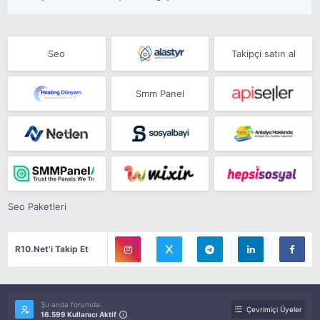
Seo
Takipçi satın al
Smm Panel
Seo Paketleri
R10.Net'i Takip Et
Şu anda forumda:
Çevrimiçi Üyeler
16.599 Kullanıcı Aktif