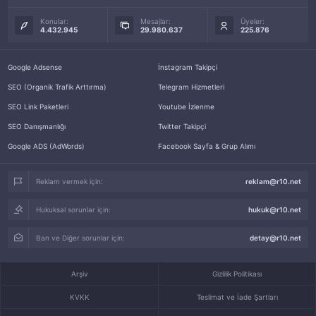
Konular:
Mesajlar:
Üyeler:
4.432.945
29.980.637
225.876
Google Adsense
İnstagram Takipçi
SEO (Organik Trafik Arttırma)
Telegram Hizmetleri
SEO Link Paketleri
Youtube İzlenme
SEO Danışmanlığı
Twitter Takipçi
Google ADS (AdWords)
Facebook Sayfa & Grup Alımı
Reklam vermek için:
reklam@r10.net
Hukuksal sorunlar için:
hukuk@r10.net
Ban ve Diğer sorunlar için:
detay@r10.net
Arşiv
Gizlilik Politikası
KVKK
Teslimat ve İade Şartları