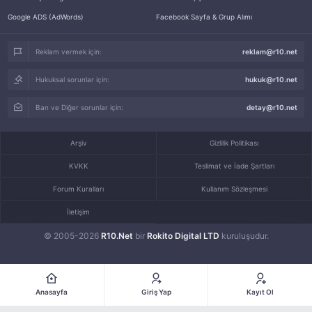
Google ADS (AdWords)
Facebook Sayfa & Grup Alımı
Reklam vermek için:
reklam@r10.net
Hukuksal sorunlar için:
hukuk@r10.net
Ban ve Diğer sorunlar için:
detay@r10.net
Arşiv
Gizlilik Politikası
KVKK
Teslimat ve İade Şartları
Forum Kuralları
Kullanım Sözleşmesi
İletişim
© 2005-2026
R10.Net
bir
Rokito Digital LTD
kuruluşudur.
Anasayfa
Giriş Yap
Kayıt Ol