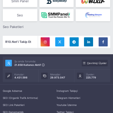
Smm Panel
Seo
Seo Paketleri
R10.Net'i Takip Et
Şu anda forumda:
Çevrimiçi Üyeler
21.858 Kullanıcı Aktif
Konular:
Mesajlar:
Üyeler:
4.431.598
29.973.047
225.779
Google Adsense
İnstagram Takipçi
SEO (Organik Trafik Arttırma)
Telegram Hizmetleri
SEO Link Paketleri
Youtube İzlenme
SEO Danışmanlığı
Twitter Takipçi