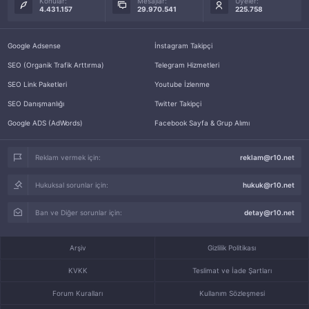
Konular:
Mesajlar:
Üyeler:
4.431.157
29.970.541
225.758
Google Adsense
İnstagram Takipçi
SEO (Organik Trafik Arttırma)
Telegram Hizmetleri
SEO Link Paketleri
Youtube İzlenme
SEO Danışmanlığı
Twitter Takipçi
Google ADS (AdWords)
Facebook Sayfa & Grup Alımı
Reklam vermek için:
reklam@r10.net
Hukuksal sorunlar için:
hukuk@r10.net
Ban ve Diğer sorunlar için:
detay@r10.net
Arşiv
Gizlilik Politikası
KVKK
Teslimat ve İade Şartları
Forum Kuralları
Kullanım Sözleşmesi