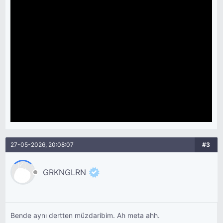
27-05-2026, 20:08:07
#3
GRKNGLRN
Bende aynı dertten müzdaribim. Ah meta ahh.