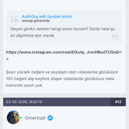
Anth0ny adlı üyeden alıntı:
mesajı görüntüle
Geçen günkü derken hangi sorun hocam? Sizde nasıl şu
an algoritma tam olarak
https://www.instagram.com/reel/DXuIq...hvcHRudTU5eQ=
=
Şuan yüksek beğeni ve paylaşım olan videolarda gözüküyor
100 beğeni alıp keşfete düşen videolarda gözüküyor reels
kısmında sorun yok
03-05-2026, 16:20:18
#12
Omertrpll