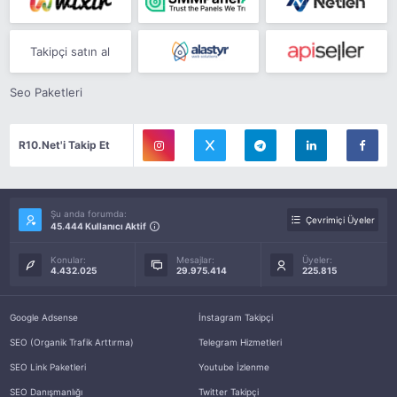
Takipçi satın al
Seo Paketleri
R10.Net'i Takip Et
Şu anda forumda:
Çevrimiçi Üyeler
45.444 Kullanıcı Aktif
Konular:
Mesajlar:
Üyeler:
4.432.025
29.975.414
225.815
Google Adsense
İnstagram Takipçi
SEO (Organik Trafik Arttırma)
Telegram Hizmetleri
SEO Link Paketleri
Youtube İzlenme
SEO Danışmanlığı
Twitter Takipçi