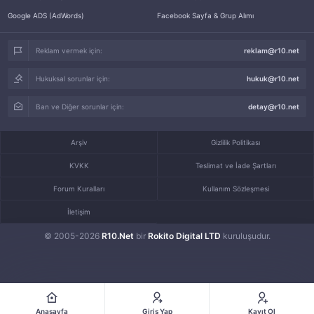
Google ADS (AdWords)
Facebook Sayfa & Grup Alımı
Reklam vermek için:
reklam@r10.net
Hukuksal sorunlar için:
hukuk@r10.net
Ban ve Diğer sorunlar için:
detay@r10.net
Arşiv
Gizlilik Politikası
KVKK
Teslimat ve İade Şartları
Forum Kuralları
Kullanım Sözleşmesi
İletişim
© 2005-2026
R10.Net
bir
Rokito Digital LTD
kuruluşudur.
Anasayfa
Giriş Yap
Kayıt Ol