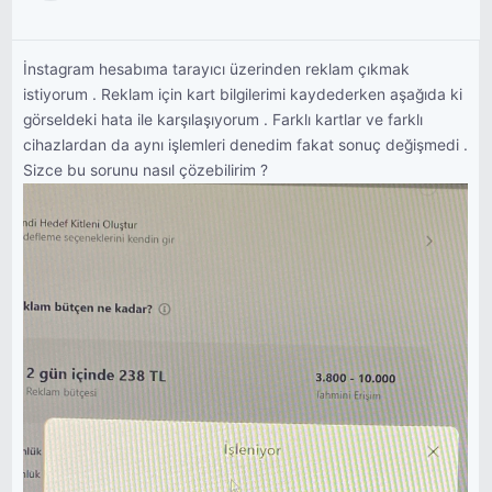
İnstagram hesabıma tarayıcı üzerinden reklam çıkmak
istiyorum . Reklam için kart bilgilerimi kaydederken aşağıda ki
görseldeki hata ile karşılaşıyorum . Farklı kartlar ve farklı
cihazlardan da aynı işlemleri denedim fakat sonuç değişmedi .
Sizce bu sorunu nasıl çözebilirim ?