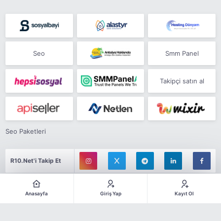
Seo
Smm Panel
Takipçi satın al
Seo Paketleri
R10.Net'i Takip Et
Anasayfa
Giriş Yap
Kayıt Ol
Şu anda forumda:
Çevrimiçi Üyeler
8.268 Kullanıcı Aktif