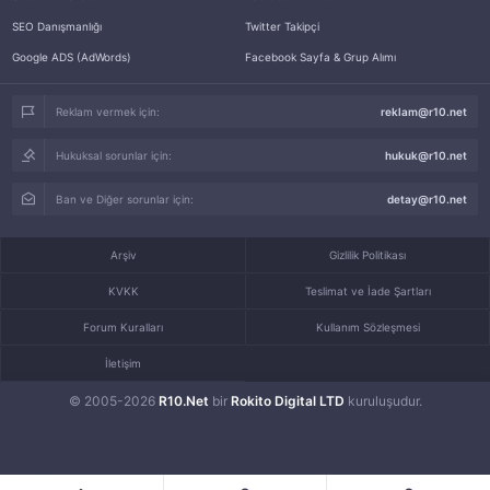
SEO Danışmanlığı
Twitter Takipçi
Google ADS (AdWords)
Facebook Sayfa & Grup Alımı
Reklam vermek için:
reklam@r10.net
Hukuksal sorunlar için:
hukuk@r10.net
Ban ve Diğer sorunlar için:
detay@r10.net
Arşiv
Gizlilik Politikası
KVKK
Teslimat ve İade Şartları
Forum Kuralları
Kullanım Sözleşmesi
İletişim
© 2005-2026
R10.Net
bir
Rokito Digital LTD
kuruluşudur.