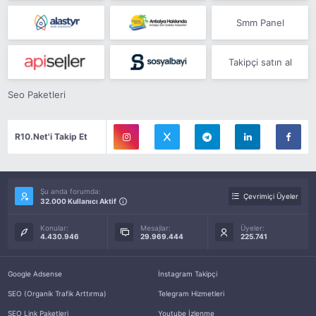
Smm Panel
Takipçi satın al
Seo Paketleri
R10.Net'i Takip Et
Şu anda forumda:
Çevrimiçi Üyeler
32.000 Kullanıcı Aktif
Konular:
Mesajlar:
Üyeler:
4.430.946
29.969.444
225.741
Google Adsense
İnstagram Takipçi
SEO (Organik Trafik Arttırma)
Telegram Hizmetleri
SEO Link Paketleri
Youtube İzlenme