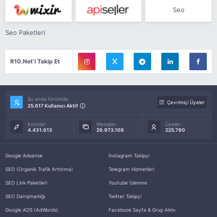
Seo
Seo Paketleri
R10.Net'i Takip Et
Şu anda forumda:
Çevrimiçi Üyeler
25.617 Kullanıcı Aktif
Konular:
Mesajlar:
Üyeler:
4.431.613
29.973.108
225.780
Google Adsense
İnstagram Takipçi
SEO (Organik Trafik Arttırma)
Telegram Hizmetleri
SEO Link Paketleri
Youtube İzlenme
SEO Danışmanlığı
Twitter Takipçi
Google ADS (AdWords)
Facebook Sayfa & Grup Alımı