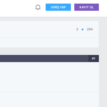
GIRIŞ YAP
KAYIT OL
3
294
●
#1