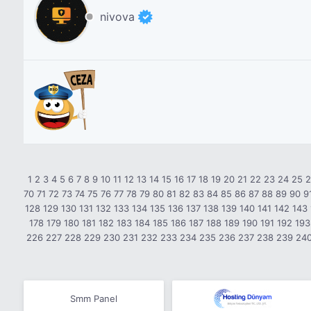
nivova
1
2
3
4
5
6
7
8
9
10
11
12
13
14
15
16
17
18
19
20
21
22
23
24
25
70
71
72
73
74
75
76
77
78
79
80
81
82
83
84
85
86
87
88
89
90
9
128
129
130
131
132
133
134
135
136
137
138
139
140
141
142
143
178
179
180
181
182
183
184
185
186
187
188
189
190
191
192
193
226
227
228
229
230
231
232
233
234
235
236
237
238
239
24
Smm Panel