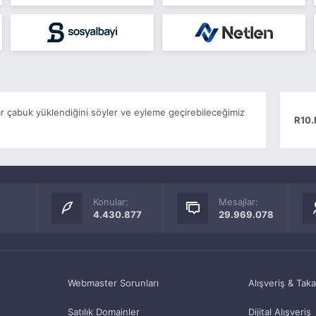
ar çabuk yüklendiğini söyler ve eyleme geçirebileceğimiz
R10.
Konular:
Mesajlar:
4.430.877
29.969.078
Webmaster Sorunları
Alışveriş & Tak
Satılık Domainler
Dijital Alışveriş