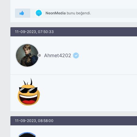
NeonMedia
bunu beğendi.
11-09-2023, 07:50:33
Ahmet4202
11-09-2023, 08:58:00