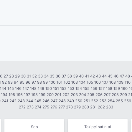
26
27
28
29
30
31
32
33
34
35
36
37
38
39
40
41
42
43
44
45
46
47
48
1
92
93
94
95
96
97
98
99
100
101
102
103
104
105
106
107
108
109
110
144
145
146
147
148
149
150
151
152
153
154
155
156
157
158
159
160
1
194
195
196
197
198
199
200
201
202
203
204
205
206
207
208
209
2
0
241
242
243
244
245
246
247
248
249
250
251
252
253
254
255
256
272
273
274
275
276
277
278
279
280
281
282
283
Seo
Takipçi satın al