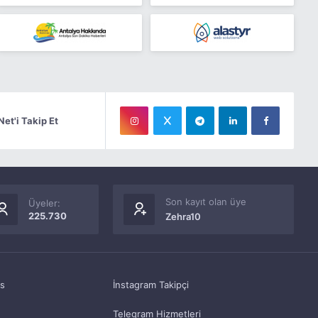
Net'i Takip Et
Son kayıt olan üye
Üyeler:
225.730
Zehra10
as
İnstagram Takipçi
Telegram Hizmetleri