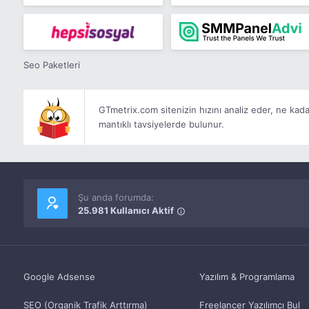
Seo Paketleri
GTmetrix.com sitenizin hızını analiz eder, ne kad
mantıklı tavsiyelerde bulunur.
Şu anda forumda:
25.981 Kullanıcı Aktif
Google Adsense
Yazılım & Programlama
SEO (Organik Trafik Arttırma)
Freelancer Yazılımcı Bul