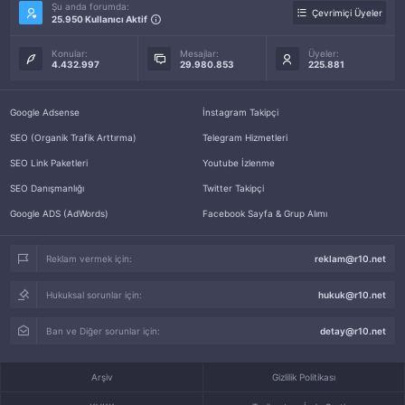
Şu anda forumda:
Çevrimiçi Üyeler
25.950 Kullanıcı Aktif
Konular:
Mesajlar:
Üyeler:
4.432.997
29.980.853
225.881
Google Adsense
İnstagram Takipçi
SEO (Organik Trafik Arttırma)
Telegram Hizmetleri
SEO Link Paketleri
Youtube İzlenme
SEO Danışmanlığı
Twitter Takipçi
Google ADS (AdWords)
Facebook Sayfa & Grup Alımı
Reklam vermek için:
reklam@r10.net
Hukuksal sorunlar için:
hukuk@r10.net
Ban ve Diğer sorunlar için:
detay@r10.net
Arşiv
Gizlilik Politikası