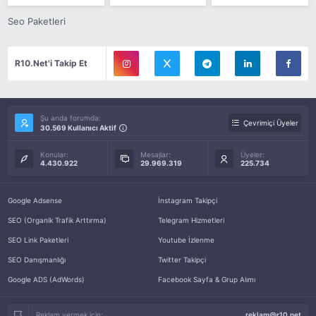
Seo Paketleri
R10.Net'i Takip Et
Şu anda forumda:
Çevrimiçi Üyeler
30.569 Kullanıcı Aktif
Konular:
Mesajlar:
Üyeler:
4.430.922
29.969.319
225.734
Google Adsense
İnstagram Takipçi
SEO (Organik Trafik Arttırma)
Telegram Hizmetleri
SEO Link Paketleri
Youtube İzlenme
SEO Danışmanlığı
Twitter Takipçi
Google ADS (AdWords)
Facebook Sayfa & Grup Alımı
Reklam vermek için:
reklam@r10.net