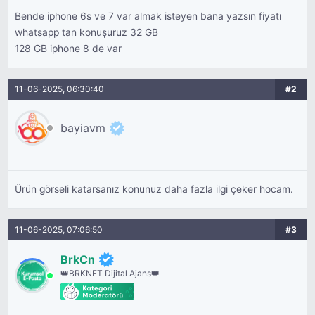
Bende iphone 6s ve 7 var almak isteyen bana yazsın fiyatı
whatsapp tan konuşuruz 32 GB
128 GB iphone 8 de var
11-06-2025, 06:30:40
#2
bayiavm
Ürün görseli katarsanız konunuz daha fazla ilgi çeker hocam.
11-06-2025, 07:06:50
#3
BrkCn
👑BRKNET Dijital Ajans👑