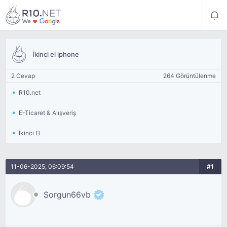
İkinci el iphone
2 Cevap
264 Görüntülenme
R10.net
E-Ticaret & Alışveriş
İkinci El
11-06-2025, 06:09:54
#1
Sorgun66vb