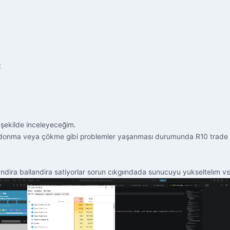
;
 şekilde inceleyeceğim.
sma, donma veya çökme gibi problemler yaşanması durumunda R10 trade
ndira ballandira satiyorlar sorun cıkgıındada sunucuyu yukseltelım vs