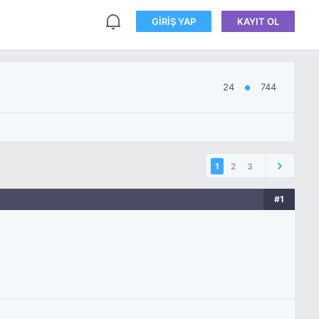
GIRIŞ YAP
KAYIT OL
24
744
●
1
2
3
#1