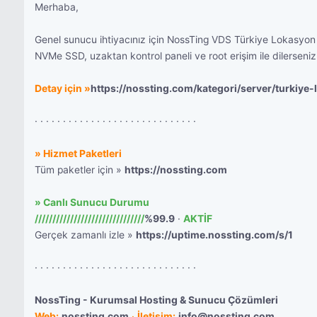
Merhaba,
Genel sunucu ihtiyacınız için NossTing VDS Türkiye Lokasyon pa
NVMe SSD, uzaktan kontrol paneli ve root erişim ile dilerseniz 
Detay için »
https://nossting.com/kategori/server/turkiye
· · · · · · · · · · · · · · · · · · · · · · · · · · · · ·
» Hizmet Paketleri
Tüm paketler için »
https://nossting.com
» Canlı Sunucu Durumu
///////////////////////////////
%99.9
·
AKTİF
Gerçek zamanlı izle »
https://uptime.nossting.com/s/1
· · · · · · · · · · · · · · · · · · · · · · · · · · · · ·
NossTing - Kurumsal Hosting & Sunucu Çözümleri
Web:
nossting.com
·
İletişim:
info@nossting.com