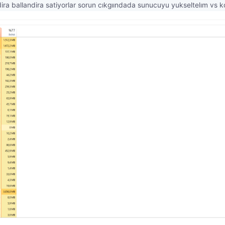
ra ballandira satiyorlar sorun cıkgıındada sunucuyu yukseltelım vs k