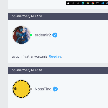
03-06-2026, 14:24:52
erdemir2
uygun fiyat ariyorsaniz
@
redav
;
03-06-2026, 14:26:16
NossTing