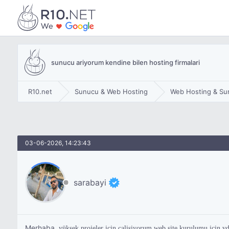
sunucu ariyorum kendine bilen hosting firmalari
R10.net
Sunucu & Web Hosting
Web Hosting & Su
03-06-2026, 14:23:43
sarabayi
Merhaba,
yüksek projeler için calişiyorum web site kurulumu için 