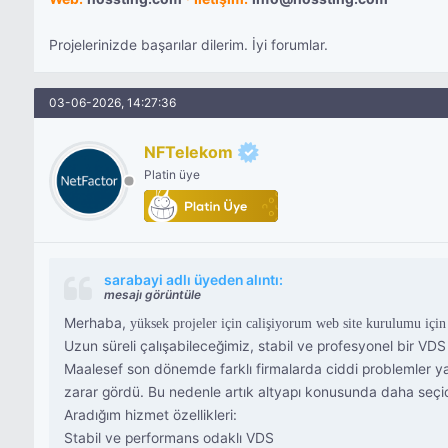
Projelerinizde başarılar dilerim. İyi forumlar.
03-06-2026, 14:27:36
NFTelekom
Platin üye
sarabayi adlı üyeden alıntı:
mesajı görüntüle
Merhaba,
yüksek projeler için calişiyorum web site kurulumu içi
Uzun süreli çalışabileceğimiz, stabil ve profesyonel bir VDS
Maalesef son dönemde farklı firmalarda ciddi problemler y
zarar gördü. Bu nedenle artık altyapı konusunda daha seçi
Aradığım hizmet özellikleri:
Stabil ve performans odaklı VDS