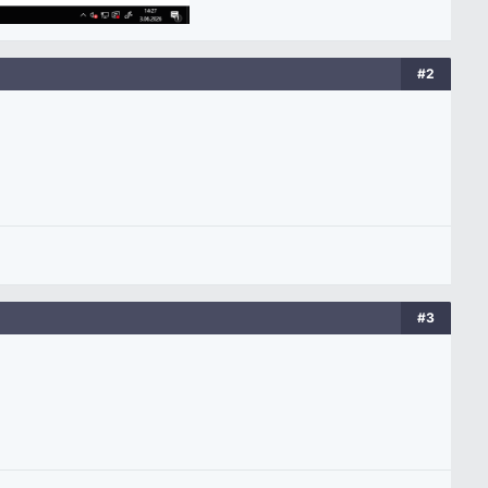
#2
#3